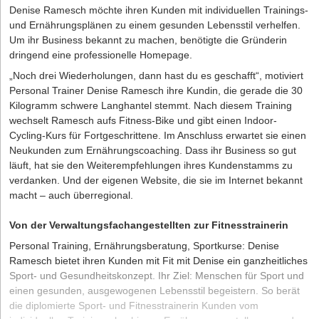
Denise Ramesch möchte ihren Kunden mit individuellen Trainings-
und Ernährungsplänen zu einem gesunden Lebensstil verhelfen.
Um ihr Business bekannt zu machen, benötigte die Gründerin
dringend eine professionelle Homepage.
„Noch drei Wiederholungen, dann hast du es geschafft“, motiviert
Personal Trainer Denise Ramesch ihre Kundin, die gerade die 30
Kilogramm schwere Langhantel stemmt. Nach diesem Training
wechselt Ramesch aufs Fitness-Bike und gibt einen Indoor-
Cycling-Kurs für Fortgeschrittene. Im Anschluss erwartet sie einen
Neukunden zum Ernährungscoaching. Dass ihr Business so gut
läuft, hat sie den Weiterempfehlungen ihres Kundenstamms zu
verdanken. Und der eigenen Website, die sie im Internet bekannt
macht – auch überregional.
Von der Verwaltungsfachangestellten zur Fitnesstrainerin
Personal Training, Ernährungsberatung, Sportkurse: Denise
Ramesch bietet ihren Kunden mit
Fit mit Denise
ein ganzheitliches
Sport- und Gesundheitskonzept. Ihr Ziel: Menschen für Sport und
einen gesunden, ausgewogenen Lebensstil begeistern. So berät
die diplomierte Sport- und Fitnesstrainerin Kunden vom