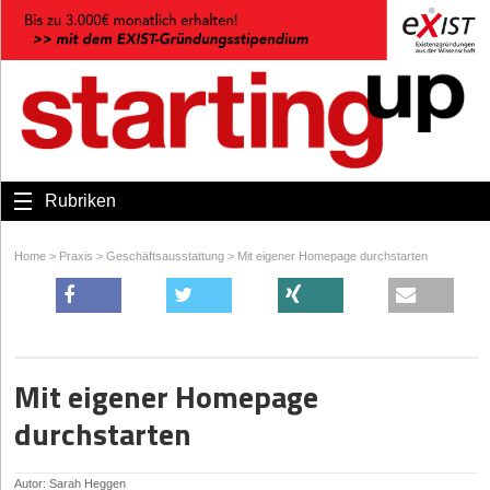
Rubriken
Home
>
Praxis
>
Geschäftsausstattung
>
Mit eigener Homepage durchstarten
Mit eigener Homepage
durchstarten
Autor: Sarah Heggen