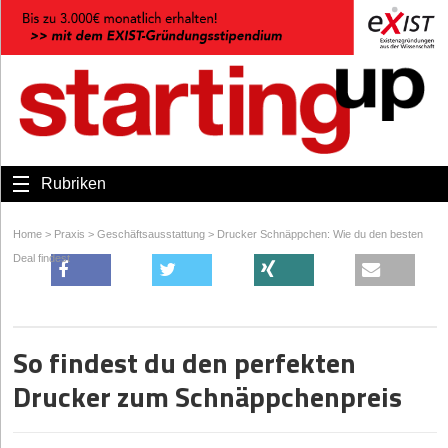
Rubriken
Home
>
Praxis
>
Geschäftsausstattung
>
Drucker Schnäppchen: Wie du den besten
Deal findest
So findest du den perfekten
Drucker zum Schnäppchenpreis