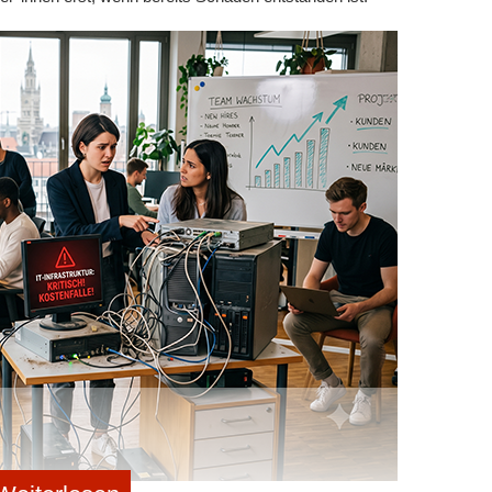
nen. In Verbindung mit iPad und Smart Cover können Sie
rnen. Wenn Sie das Smart Cover Ihres iPads leicht
es weiter an, taucht die Antwort auf. Sollten Sie
lernen, ist Evernote Peek eine lustige Alternative zu
ons. Sollten Ihnen 50 Mbyte Transfer-Limit im Monat zu
 Kauf der Premiumversion nachdenken. Diese kostet fünf
App ist für Android und Apple-Geräte in den jeweiligen
eren
eintragen
rhalten.
share me!
weiterleiten
ssieren: