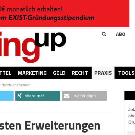
ABO
TTEL
MARKETING
GELD
RECHT
PRAXIS
TOOLS
le Notizbuch Evernote
share me!
weiterleiten
Jet
abo
hsten Erweiterungen
Grü