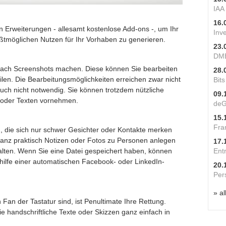
IAA
16.
n Erweiterungen - allesamt kostenlose Add-ons -, um Ihr
Inv
ßtmöglichen Nutzen für Ihr Vorhaben zu generieren.
23.
DME
infach Screenshots machen. Diese können Sie bearbeiten
28.
ilen. Die Bearbeitungsmöglichkeiten erreichen zwar nicht
Bit
 auch nicht notwendig. Sie können trotzdem nützliche
09.
n oder Texten vornehmen.
deG
15.
Fra
, die sich nur schwer Gesichter oder Kontakte merken
ganz praktisch Notizen oder Fotos zu Personen anlegen
17.
lten. Wenn Sie eine Datei gespeichert haben, können
Ent
thilfe einer automatischen Facebook- oder LinkedIn-
20.
Per
» al
an der Tastatur sind, ist Penultimate Ihre Rettung.
ie handschriftliche Texte oder Skizzen ganz einfach in