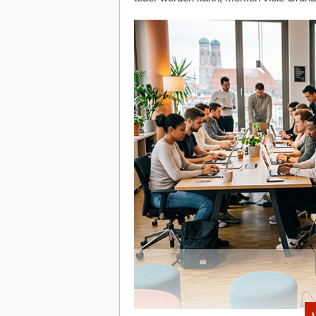
Evernote Peek unterstützt Sie beim Ler
beispielsweise Vokabeln oder Phrasen le
anheben erscheint eine Frage, heben Sie 
beispielsweise gerade eine neue Sprache 
trockenen Wörterbüchern.
Alle Erweiterungen sind kostenlose Add-
niedrig sein, dann können Sie über den
Euro im Monat oder 40 Euro im Jahr. Die 
Stores vorhanden.
Hat Ihnen der Artikel gefallen?
Dann melden Sie sich kostenlos für uns
Newsletter
an, um exklusive Inhalte zu e
Diese Artikel könnten Sie auch intere