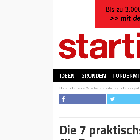
IDEEN
GRÜNDEN
FÖRDERMI
Home
>
Praxis
>
Geschäftsausstattung
>
Das digita
Die 7 praktisc