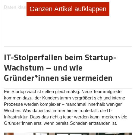
Daten klassifizieren
Ganzen Artikel aufklappen
Zahlreiche Unternehmen teilen die Daten in Klassen ein. Das
bedeutet, dass Daten, die für das Unternehmen von elementarer
Bedeutung sind, getrennt von den täglich nutzbaren Daten
aufbewahrt werden. Diese liegen dann auch auf anderen
Speichermedien
. Dadurch entsteht zwar ein größerer
Arbeitsaufwand, aber dieser macht sich bezahlt. Bei einem
IT-Stolperfallen beim Startup-
Cyberangriff sind sie gut geschützt und können weder gestohlen
noch gesperrt werden. Das spart auf jeden Fall Nerven, Zeit und
Wachstum – und wie
vor allem Geld.
Gründer*innen sie vermeiden
Regelmäßige Datensicherungen für mehr Sicherheit
Von den betrieblichen Daten sollten in regelmäßigen Abständen
Ein Startup wächst selten gleichmäßig. Neue Teammitglieder
Sicherungen
angelegt werden. Die Sicherungsdateien sollten
kommen dazu, der Kundenstamm vergrößert sich und interne
jedoch nicht auf dem Laufwerk liegen, auf denen die allgemeinen
Prozesse werden komplexer – manchmal innerhalb weniger
Daten abgelegt sind. Folgende Speicherorte eignen sich
Wochen. Was dabei fast immer hinten runterfällt: die IT-
besonders gut:
Infrastruktur. Dass das richtig teuer werden kann, merken viele
Gründer*innen erst, wenn bereits Schaden entstanden ist.
Externe Laufwerke
Speichermedien wie SD-Karten oder USB-Sticks