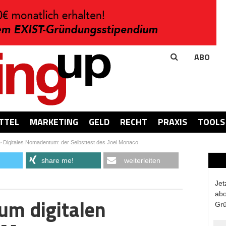
ABO
TTEL
MARKETING
GELD
RECHT
PRAXIS
TOOLS
>
Digitales Nomadentum: der Selbsttest des Joel Monaco
share me!
weiterleiten
Jet
abo
um digitalen
Grü