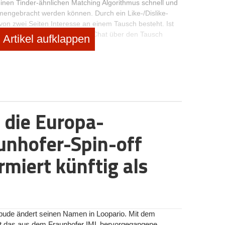
einen Tinder-ähnlichen Matching Algorithmus schnell und
engebracht werden können. Durch ein Like-/Dislike-
 von zwei Seiten Interesse an einem Tausch besteht. Ist
utzer können im integrierten Chat über den Tausch
Artikel aufklappen
h abschließen.
n das Produkt flossen unglaublich viele Tränen und
teln wir an unserer mobilen App. Mal sind es 6, mal 10,
nie auf. Zwar merkt man als Gründer sehr schnell, dass
 doch wir konnten bereits eine Menge Erfolge
ntesten Magazinen (
hier das StartingUp Gründer-der-
 die Europa-
wähnungen im TV, eine echte Nutzercommunity in ganz
ng zu unserem ursprünglichen Produkt.
unhofer-Spin-off
an durch all die Fernsehshows das Bild der jungen,
, die über Nacht reich geworden sind und ihr Leben nun
rmiert künftig als
s Ganze (zumindest in den frühen Phasen) nicht viel zu
itur nach Australien, Thailand oder Indonesien gereist
errücktesten Abenteuer zu erleben, saß ich vor meinem
e Screenshots von Swapper zusammenzubasteln.
bude ändert seinen Namen in Loopario. Mit dem
et das aus dem Fraunhofer IML hervorgegangene