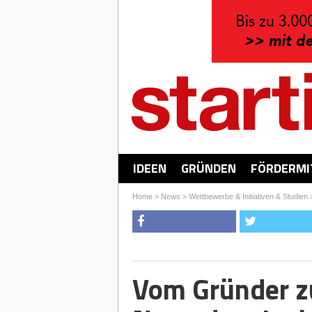
IDEEN
GRÜNDEN
FÖRDERMI
Home
>
News
>
Wettbewerbe & Initiativen & Studien
Vom Gründer z