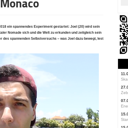
 Monaco
18 ein spannendes Experiment gestartet: Joel (20) wird sein
taler Nomade sich und die Welt zu erkunden und zeitgleich sein
tner des spannenden Selbstversuchs – was Joel dazu bewegt, lest
11.
Skal
27.
Zeb
07.
Ene
15.
Star
15.