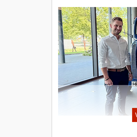
zwischen verschiedenen Partnerunt
KI-gestützte Ansätze, um externe Be
überführen.
JOEL ON TOUR, TEIL 2 (24.01.2018)
Die Plattform sei in zehn Sprachen u
Ländern genutzt.
Monatlich verwalte das System laut L
46 Anwender, darunter Großkunden
Gründer & Köpfe
Gegründet wurde das Start-up 2021 von 
Philipp Hüning. Das Team formierte sich
Materialfluss und Logistik (IML) in Dor
Die jüngste Wachstumsphase wird durc
Finanzierungsrunde in Höhe von über fü
Risikokapitalgeber Capnamic. Infolge de
über 30 Mitarbeitende angewachsen.
Co-Founder Dr. Philipp Hüning begründ
grenzüberschreitend bewegten und der
(Kreislauf) und „Pario“ (Zusammenführen
JOEL ON TOUR, TEIL 3 (24.01.2018)