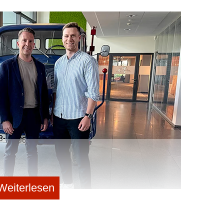
ernehmen. Das Unternehmen nutzt dafür unter anderem
lege automatisiert in die Buchungssysteme zu
mstellbar und werde derzeit über Weblinks in 66
oopario mehr als 50 Millionen Ladungsträger für aktuell
 wie DACHSER, die Nagel-Group und Georg Utz.
Michael Koscharnyj, Patrik Elfert, Jan Möller und Dr.
 als Spin-off aus dem Fraunhofer-Institut für
tmund.
h eine im Frühjahr 2026 abgeschlossene Series-A-
nf Millionen Euro untermauert, angeführt vom
r Kapitalspritze sei das Team seit Jahresbeginn auf
Weiterlesen
et die Namensänderung damit, dass sich Ladungsträger
 neue Markenname – ein Konstrukt aus „Loop“
) – diese internationale Ausrichtung künftig besser