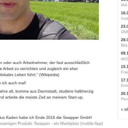
IAA
16.
Inv
23.
DME
28.
Bit
09.
deG
r oder auch Arbeitnehmer, der fast ausschließlich
15.
 Arbeit zu verrichten und zugleich ein eher
Fra
okales Leben führt.“ (Wikipedia)
17.
h ich auch mal!
Ent
ahre alt, komme aus Darmstadt, studiere halbherzig
20.
nd arbeite die meiste Zeit an meinem Start-up.
Per
» al
ius Kaden habe ich Ende 2016 die Swapper GmbH
hnamigen Produkt:
Swapper
- ein Marktplatz (mobile App)