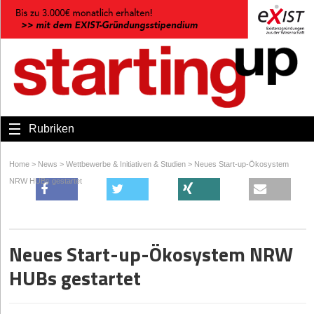
Rubriken
Home
>
News
>
Wettbewerbe & Initiativen & Studien
>
Neues Start-up-Ökosystem
NRW HUBs gestartet
Neues Start-up-Ökosystem NRW
HUBs gestartet