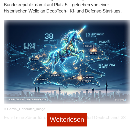
Bundesrepublik damit auf Platz 5 – getrieben von einer
historischen Welle an DeepTech-, KI- und Defense-Start-ups.
Diese Artikel könnten Sie auch interessieren:
06.08.2026
|
News & Investments
Vom Hype zur harten Realität: United Robotics
Group eröffnet Real-Labor im Ruhrgebiet
06.08.2026
|
Gründerstorys
Reflip: Die europäische Social-Media-Hoffnung
06.08.2026
|
News & Investments
Berliner FinTech Moss knackt die Milliardenmarke:
Ein genauer Blick auf das neue Unicorn
05.08.2026
|
News & Investments
© Gemini_Generated_Image
Rebranding für die Europa-Expansion: Fraunhofer-
Es ist eine Zäsur für den Technologie-Standort Deutschland: 38
Weiterlesen
Spin-off Logistikbude firmiert künftig als Loopario
Einhörner (Unicorns) – also nicht börsennotierte Start-ups mit
einer Bewertung von mindestens einer Milliarde US-Dollar –