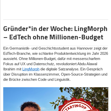
beheimatet die Bundesrepublik mittlerweile. Das entspricht einem
Zuwachs von 46 Prozent gegenüber dem Vorjahr und bedeutet
die größte Kohorte an Neuzugängen in der deutschen
Geschichte. In Kontinentaleuropa liegt Deutschland damit
unangefochten auf Rang 1 – weit vor den Niederlanden (11), der
Gründer*in der Woche: LingMorph
Schweiz (8) und Schweden (5).
– EdTech ohne Millionen-Budget
Helsing erstmals auf Platz 1: Das neue Flaggschiff der
deutschen Szene
Ein Germanistik- und Geschichtsstudent aus Hannover zeigt der
An der Spitze des Index gab es einen spektakulären
EdTech-Branche, wie schlanke Produktentwicklung im Jahr 2026
Machtwechsel: Das 2021 gegründete KI-
aussieht. Ohne Millionen-Budget, dafür mit messerscharfem
Verteidigungsunternehmen
Helsing
führt das Ranking mit einer
Fokus auf UX und Datenschutz, revolutioniert Abdu Alawal
Bewertung von
16,6 Milliarden Euro
als wertvollstes Einhorn
Ibrahim mit
LingMorph
die digitale Satzanalyse. Ein Gespräch
Deutschlands an. Ein Zuwachs von 11,6 Milliarden Euro
über Disruption im Klassenzimmer, Open-Source-Strategien und
innerhalb eines einzigen Jahres unterstreicht das immense
die Brücke zwischen Code und Linguistik.
Potenzial junger deutscher DeepTech-Unternehmen und setzt ein
weltweites Signal für europäische KI-Infrastruktur.
Deep-Tech, Rüstung & Fusionsenergie erreichen
historischen Höhepunkt
Der Aufstieg des Standorts beruht auf einem strukturellen