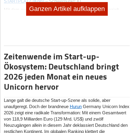
STARTPLATZ (Köln)
– Schwerpunkt: KI.
Ganzen Artikel aufklappen
Mit dem neuen Netzwerk unterstützt das Land NRW gezielt
gründungsstarke Regionen und thematische Wachstumsfelder,
um Start-ups strukturiert auf ihren nächsten Entwicklungsschritt
vorzubereiten.
Vormerken
: Mehr zu den NRW HUBs und ihren Start-ups liest
du in der kommenden Ausgabe von StartingUp - ab dem 19.
September 2025 erhältlich!
Zeitenwende im Start-up-
Ökosystem: Deutschland bringt
Hat Ihnen der Artikel gefallen?
2026 jeden Monat ein neues
Dann melden Sie sich kostenlos für unseren
Newsletter
an, um
Unicorn hervor
exklusive Inhalte zu erhalten.
eintragen
Lange galt die deutsche Start-up-Szene als solide, aber
unaufgeregt. Doch der brandneue
Hurun
Germany Unicorn Index
2026 zeigt eine radikale Transformation: Mit einem Gesamtwert
von 118,9 Milliarden Euro (129 Mrd. US$) und zwölf
Neuzugängen allein in diesem Jahr deklassiert Deutschland den
restlichen Kontinent. Im globalen Ranking klettert die