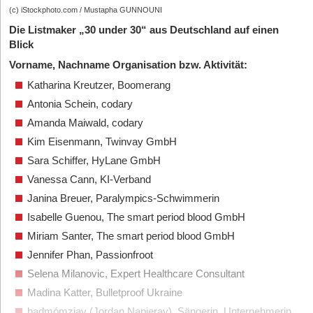
(c) iStockphoto.com / Mustapha GUNNOUNI
Die Listmaker „30 under 30“ aus Deutschland auf einen
Blick
Vorname, Nachname Organisation bzw. Aktivität:
Katharina Kreutzer, Boomerang
Antonia Schein, codary
Amanda Maiwald, codary
Kim Eisenmann, Twinvay GmbH
Sara Schiffer, HyLane GmbH
Vanessa Cann, KI-Verband
Janina Breuer, Paralympics-Schwimmerin
Isabelle Guenou, The smart period blood GmbH
Miriam Santer, The smart period blood GmbH
Jennifer Phan, Passionfroot
Selena Milanovic, Expert Healthcare Consultant
Madina Katter, Bulletproof Ukraine
badmómzjay (Jordan Napieray), Sängerin, Unternehmerin