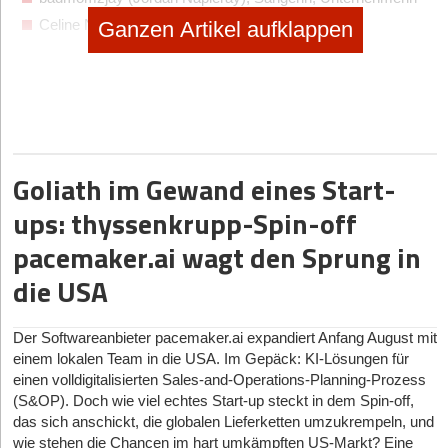
Celine Nadolny, Book of Finance
Ganzen Artikel aufklappen
Mareike Awe, intumind GmbH
Giulia Gwinn, FC Bayern München
Katharina Weißig, Periodically
Alica Schmidt Leichtathletin, Influencerin
Nikolaj Bewer, codary
Goliath im Gewand eines Start-
Maximilian Wühr, FINN
ups: thyssenkrupp-Spin-off
Niklas Tauch, Liefergrün
Balazs Deme Pile, Capital
pacemaker.ai wagt den Sprung in
Leon John Hermann, Wingcopter
die USA
Manuel Kimanov, Sharemac GmbH
Eddie Rietz, Mindable Health GmbH
Der Softwareanbieter pacemaker.ai expandiert Anfang August mit
Andreas Dengel, Goethe-Universität Frankfurt am Main
einem lokalen Team in die USA. Im Gepäck: KI-Lösungen für
Kai Havertz, FC Chelsea
einen volldigitalisierten Sales-and-Operations-Planning-Prozess
(S&OP). Doch wie viel echtes Start-up steckt in dem Spin-off,
Lennardt Hachmeister, iotis GmbH
das sich anschickt, die globalen Lieferketten umzukrempeln, und
Umut Gültekin, „RBLZ_Umut“
wie stehen die Chancen im hart umkämpften US-Markt? Eine