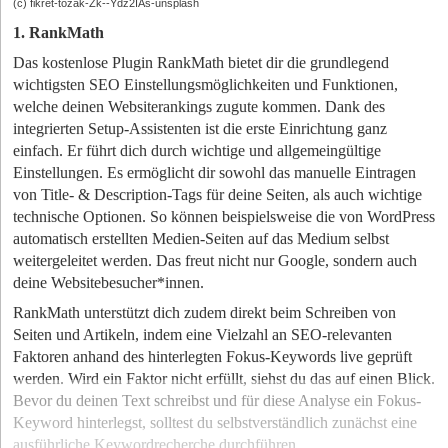
(c) fikret-tozak-Zk--Ydz2IAs-unsplash
1. RankMath
Das kostenlose Plugin
RankMath
bietet dir die grundlegend
wichtigsten SEO Einstellungsmöglichkeiten und Funktionen,
welche deinen Websiterankings zugute kommen.
Dank des
integrierten Setup-Assistenten ist die erste Einrichtung ganz
einfach. Er führt dich durch wichtige und allgemeingültige
Einstellungen.
Es ermöglicht dir sowohl das manuelle Eintragen
von Title- & Description-Tags für deine Seiten, als auch wichtige
technische Optionen. So können beispielsweise die von WordPress
automatisch erstellten Medien-Seiten auf das Medium selbst
weitergeleitet werden. Das freut nicht nur Google, sondern auch
deine Websitebesucher*innen.
RankMath unterstützt dich zudem direkt beim Schreiben von
Seiten und Artikeln, indem eine Vielzahl an SEO-relevanten
Faktoren anhand des hinterlegten Fokus-Keywords live geprüft
werden. Wird ein Faktor nicht erfüllt, siehst du das auf einen Blick.
Bevor du deinen Text schreibst und für diese Analyse ein Fokus-
Keyword hinterlegst, solltest du selbstverständlich zunächst eine
ausführliche Keywordrecherche
durchführen.