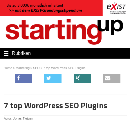
Rubriken
Home
>
Marketing
>
SEO
>
7 top WordPress SEO Plugins
7 top WordPress SEO Plugins
Autor: Jonas Tietgen