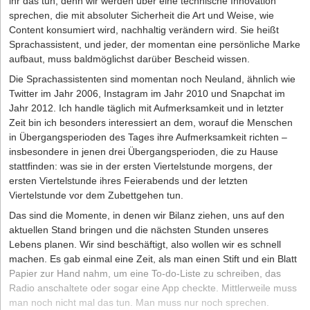
ihr das tun, denn wir werden über eine technische Innovation
sprechen, die mit absoluter Sicherheit die Art und Weise, wie
Content konsumiert wird, nachhaltig verändern wird. Sie heißt
Sprachassistent, und jeder, der momentan eine persönliche Marke
aufbaut, muss baldmöglichst darüber Bescheid wissen.
Die Sprachassistenten sind momentan noch Neuland, ähnlich wie
Twitter im Jahr 2006, Instagram im Jahr 2010 und Snapchat im
Jahr 2012. Ich handle täglich mit Aufmerksamkeit und in letzter
Zeit bin ich besonders interessiert an dem, worauf die Menschen
in Übergangsperioden des Tages ihre Aufmerksamkeit richten –
insbesondere in jenen drei Übergangsperioden, die zu Hause
stattfinden: was sie in der ersten Viertelstunde morgens, der
ersten Viertelstunde ihres Feierabends und der letzten
Viertelstunde vor dem Zubettgehen tun.
Das sind die Momente, in denen wir Bilanz ziehen, uns auf den
aktuellen Stand bringen und die nächsten Stunden unseres
Lebens planen. Wir sind beschäftigt, also wollen wir es schnell
machen. Es gab einmal eine Zeit, als man einen Stift und ein Blatt
Papier zur Hand nahm, um eine To-do-Liste zu schreiben, das
Radio anschaltete oder sogar eine App checkte. Mittlerweile muss
man noch nicht mal das tun. Man muss nur noch sprechen.