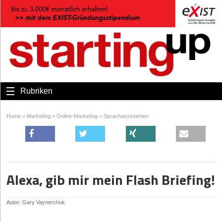
Rubriken
Home
>
Marketing
>
Online-Marketing
>
Sprachassistenten
Alexa, gib mir mein Flash Briefing!
Autor: Gary Vaynerchuk