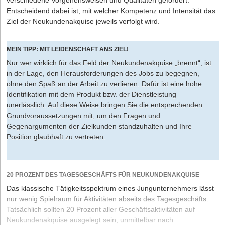
verschiedene Vorgehensweisen und Qualitäten gefordert.
Entscheidend dabei ist, mit welcher Kompetenz und Intensität das
Ziel der Neukundenakquise jeweils verfolgt wird.
MEIN TIPP: MIT LEIDENSCHAFT ANS ZIEL!
Nur wer wirklich für das Feld der Neukundenakquise „brennt“, ist
in der Lage, den Herausforderungen des Jobs zu begegnen,
ohne den Spaß an der Arbeit zu verlieren. Dafür ist eine hohe
Identifikation mit dem Produkt bzw. der Dienstleistung
unerlässlich. Auf diese Weise bringen Sie die entsprechenden
Grundvoraussetzungen mit, um den Fragen und
Gegenargumenten der Zielkunden standzuhalten und Ihre
Position glaubhaft zu vertreten.
20 PROZENT DES TAGESGESCHÄFTS FÜR NEUKUNDENAKQUISE
Das klassische Tätigkeitsspektrum eines Jungunternehmers lässt
nur wenig Spielraum für Aktivitäten abseits des Tagesgeschäfts.
Tatsächlich sollten 20 Prozent aller Geschäftsaktivitäten auf
Neukundenakquise ausgelegt sein, unmittelbar nach