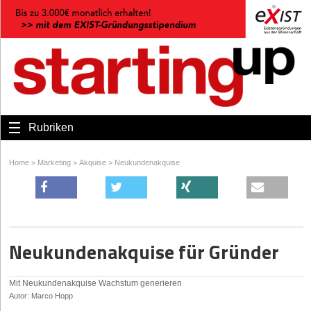
Rubriken
Home
>
Marketing
>
Akquise
>
Neukundenakquise
Neukundenakquise für Gründer
Mit Neukundenakquise Wachstum generieren
Autor: Marco Hopp