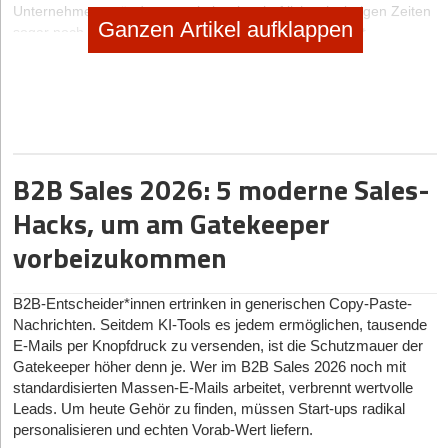
Unternehmensgründung sowie in wirtschaftlich schwierigen Zeiten
Ganzen Artikel aufklappen
sogar noch mehr. Für den Betriebschef allein, selbst mit
Unterstützung einer eigenen Vertriebsabteilung, ist dies selten
professionell zu stemmen. Zu zeitintensiv stellt sich die
Neukundenakquise in den meisten Fällen dar.
Denn wer erfolgreich sein will, muss sich individuell auf einen
potenziellen Kunden vorbereiten und ihn über die verschiedenen
Stufen des Entscheidungsprozesses hinweg unterstützen und
B2B Sales 2026: 5 moderne Sales-
begleiten. Dies ist unmöglich nebenher zu leisten. In diesen Fällen
kann es sinnvoll sein, die Neukundenakquise an externe
Hacks, um am Gatekeeper
Fachexperten zu übergeben, die die vorab definierten
Akquisitionsziele fokussiert verfolgen und sich von der ersten
vorbeizukommen
Kontaktaufnahme bis zum Vertragsabschluss ausschließlich um
das Neugeschäft kümmern.
B2B-Entscheider*innen ertrinken in generischen Copy-Paste-
Nachrichten. Seitdem KI-Tools es jedem ermöglichen, tausende
MEIN TIPP: NEHMEN SIE BEI DER NEUKUNDENAKQUISE DIE
E-Mails per Knopfdruck zu versenden, ist die Schutzmauer der
SICHTWEISE DES ZIELKUNDEN EIN!
Gatekeeper höher denn je. Wer im B2B Sales 2026 noch mit
Dass Sie als Unternehmensgründer Ihr Produkt bzw. Ihre
standardisierten Massen-E-Mails arbeitet, verbrennt wertvolle
Dienstleistung bis ins kleinste Detail erklären können, wird von
Leads. Um heute Gehör zu finden, müssen Start-ups radikal
Ihren Gesprächspartnern vorausgesetzt. Viel entscheidender bei
personalisieren und echten Vorab-Wert liefern.
der Neukundenakquise als wortgewaltige Ausführungen aber ist,