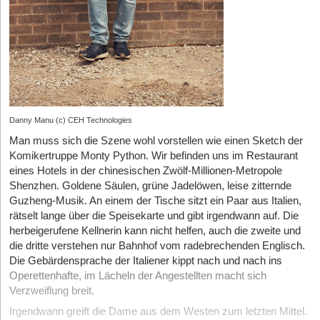
Danny Manu (c) CEH Technologies
Man muss sich die Szene wohl vorstellen wie einen Sketch der
Komikertruppe Monty Python. Wir befinden uns im Restaurant
eines Hotels in der chinesischen Zwölf-Millionen-Metropole
Shenzhen. Goldene Säulen, grüne Jadelöwen, leise zitternde
Guzheng-Musik. An einem der Tische sitzt ein Paar aus Italien,
rätselt lange über die Speisekarte und gibt irgendwann auf. Die
herbeigerufene Kellnerin kann nicht helfen, auch die zweite und
die dritte verstehen nur Bahnhof vom radebrechenden Englisch.
Die Gebärdensprache der Italiener kippt nach und nach ins
Operettenhafte, im Lächeln der Angestellten macht sich
Verzweiflung breit.
Irgendwann greift die Dame aus dem Westen zum letzten Mittel.