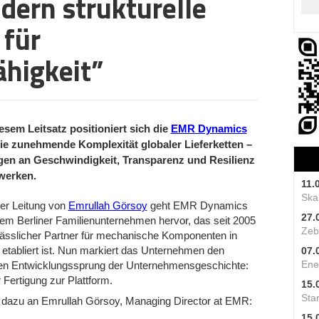
dern strukturelle
 für
higkeit”
iesem Leitsatz positioniert sich die
EMR Dynamics
die zunehmende Komplexität globaler Lieferketten –
en an Geschwindigkeit, Transparenz und Resilienz
werken.
11.
Skal
er Leitung von
Emrullah Görsoy
geht EMR Dynamics
27.
em Berliner Familienunternehmen hervor, das seit 2005
Zeb
lässlicher Partner für mechanische Komponenten in
etabliert ist. Nun markiert das Unternehmen den
07.
Ene
en Entwicklungssprung der Unternehmensgeschichte:
 Fertigung zur Plattform.
15.
Star
 dazu an Emrullah Görsoy, Managing Director at EMR:
15.