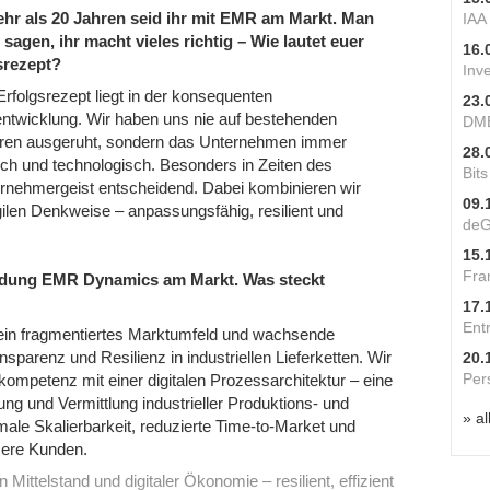
ehr als 20 Jahren seid ihr mit EMR am Markt. Man
IAA
sagen, ihr macht vieles richtig – Wie lautet euer
16.
srezept?
Inv
rfolgsrezept liegt in der konsequenten
23.
ntwicklung. Wir haben uns nie auf bestehenden
DME
uren ausgeruht, sondern das Unternehmen immer
28.
sch und technologisch. Besonders in Zeiten des
Bit
rnehmergeist entscheidend. Dabei kombinieren wir
09.
gilen Denkweise – anpassungsfähig, resilient und
deG
15.
Fra
ründung EMR Dynamics am Markt. Was steckt
17.
Ent
ein fragmentiertes Marktumfeld und wachsende
parenz und Resilienz in industriellen Lieferketten. Wir
20.
Per
skompetenz mit einer digitalen Prozessarchitektur – eine
rung und Vermittlung industrieller Produktions- und
» al
le Skalierbarkeit, reduzierte Time-to-Market und
sere Kunden.
ittelstand und digitaler Ökonomie – resilient, effizient