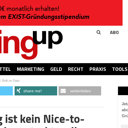
ABO
TTEL
MARKETING
GELD
RECHT
PRAXIS
TOOLS
 Built on Data
share me!
weiterleiten
Jet
abo
g ist kein Nice-to-
Grü