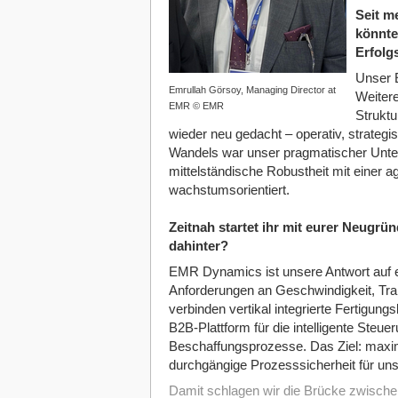
Seit m
könnte 
Erfolg
Unser E
Emrullah Görsoy, Managing Director at
Weitere
EMR © EMR
Strukt
wieder neu gedacht – operativ, strategi
Wandels war unser pragmatischer Unte
mittelständische Robustheit mit einer a
wachstumsorientiert.
Zeitnah startet ihr mit eurer Neug
dahinter?
EMR Dynamics ist unsere Antwort auf 
Anforderungen an Geschwindigkeit, Trans
verbinden vertikal integrierte Fertigung
B2B-Plattform für die intelligente Steue
Beschaffungsprozesse. Das Ziel: maxima
durchgängige Prozesssicherheit für un
Damit schlagen wir die Brücke zwischen M