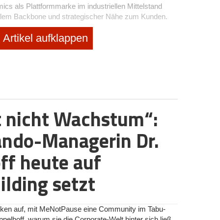
s als Plattformmarke im industriellen Mittelstand
gitalem Backbone und strategischer Nähe zum Kunden.
Artikel aufklappen
ulieferer und Systempartner aus hoch regulierten und
il, Aerospace, Defense oder Industrial Tech. Wir liefern
zen Prozesse, sichern Supply Chains ab und schaffen
rtschöpfung – alles aus einer Hand.
 von klassischen Fertigungsdienstleistern?
t nicht Wachstum“:
 verstehen uns als Lösungsanbieter entlang der
ngineering und Prototyping über skalierbare
ndo-Managerin Dr.
ieferkette.
Durch die Plattformlogik können wir unsere
nchronisieren und so Time-to-Market und
ff heute auf
n – gerade für komplexe und hochqualifizierte
lding setzt
ftsführer des Unternehmens EMR Industrial. Wie
nal bereits in einer solchen verantwortungsvollen
rken auf, mit MeNotPause eine Community im Tabu-
ppelhoff, warum sie die Corporate-Welt hinter sich ließ