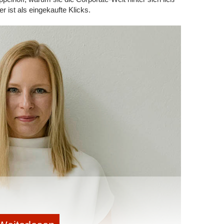
te das Privileg, früh Verantwortung zu übernehmen –
 ist als eingekaufte Klicks.
 von EMR in der Pandemie. Die Krise 2020 hat uns
dell zu pivotieren. Diese Erfahrung hat mich
ehmerisch zu handeln und nie den Kontakt zur
rung aus deiner Sicht für den Mittelstand und was
t-ups abschauen?
hr, sondern strukturelle Voraussetzung für
kann von Start-ups besonders eines lernen: den Mut,
den Fokus auf Geschwindigkeit, Automatisierung und
hts
eren
eintragen
rhalten.