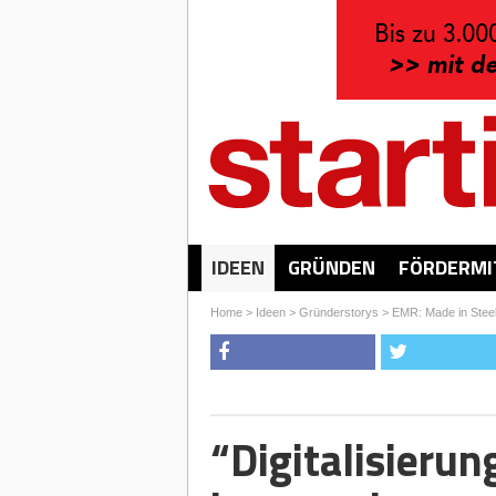
IDEEN
GRÜNDEN
FÖRDERMI
Home
>
Ideen
>
Gründerstorys
>
EMR: Made in Steel.
“Digitalisierun