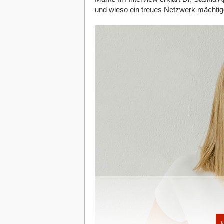
Herausfordernd, aber erfüllend. Ich hat
und wieso ein treues Netzwerk mächtiger
besonders während der Transformation
gezwungen, unser gesamtes Geschäftsmo
geprägt: Strategisch zu denken, untern
operativen Realität zu verlieren.
Welche Bedeutung hat die Digitalisie
können sich Mittelständler von Star
Digitalisierung ist kein Nice-to-have me
Wettbewerbsfähigkeit. Der Mittelstand 
Prozesse radikal neu zu denken – und 
User Experience.
Emrullah Görsoy, Danke für die Insig
Hat Ihnen der Artikel gefallen?
Dann melden Sie sich kostenlos für uns
Newsletter
an, um exklusive Inhalte zu e