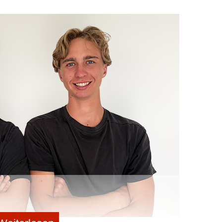
anufaktur?
delle sichert Aiconiq durch die interne „Aiconiq
erung setzt. Kontrollverlust fürchtet Patrushev dabei
nicht Qualität – sie wird durch
“ Jeder KI-generierte Code durchlaufe strenge
angen von Unternehmenswissen beim Kunden ebenso
iq in einem beratungsintensiven Manufaktur-Modell
Man nutze KI, um KI im Unternehmen aufzubauen.
Wissen automatisch auf und lösten sie teils
tun gehe es aber nicht, räumt der Gründer ein: „Damit
‚Human in the loop‘.“
Millionen Euro und der Aufnahme ins „German
q.io nach eigenen Angaben bereits namhafte DAX-
nkfurtern nun, die komplexe Wissensextraktion weiter
orate Brain“ als eine treibende Kraft der „industriellen
en.