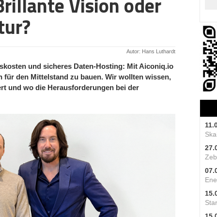
rillante Vision oder
tur?
Autor: Hans Luthardt
kosten und sicheres Daten-Hosting: Mit Aiconiq.io
rn für den Mittelstand zu bauen. Wir wollten wissen,
ert und wo die Herausforderungen bei der
11.
Skal
27.
Zeb
07.
Ene
15.
Star
15.