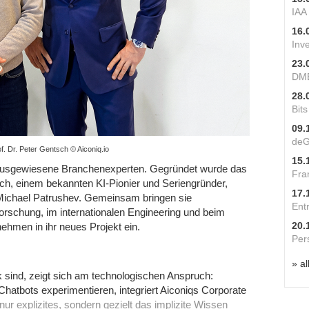
IAA
16.
Inv
23.
DME
28.
Bit
09.
deG
f. Dr. Peter Gentsch © Aiconiq.io
15.
sgewiesene Branchenexperten. Gegründet wurde das
Fra
sch, einem bekannten KI-Pionier und Seriengründer,
17.
ichael Patrushev. Gemeinsam bringen sie
Ent
orschung, im internationalen Engineering und beim
20.
ehmen in ihr neues Projekt ein.
Per
» al
sind, zeigt sich am technologischen Anspruch:
hatbots experimentieren, integriert Aiconiqs Corporate
r explizites, sondern gezielt das implizite Wissen