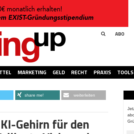
ABO
TTEL
MARKETING
GELD
RECHT
PRAXIS
TOOLS
share me!
weiterleiten
Jet
abo
 KI-Gehirn für den
Grü