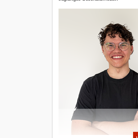
Skalierung: Softwareprodukt oder M
Die schnelle Entwicklung der eigenen Mo
Factory“ ab, die auf radikale Automatisi
nicht: „Geschwindigkeit ersetzt bei uns 
Qualitätssicherungssysteme ermöglicht.
Security-Checks und Test-Pipelines.
Doch lässt sich das aufwendige Einf
reibungslos skalieren, oder droht Aicon
steckenzubleiben? Gentsch wehrt ab: 
Algorithmen deckten Inkonsistenzen im 
selbständig. Ganz ohne menschliches Zu
bleibt immer ein wenig Manufaktur bzw. 
Ausblick
Mit einer aktuellen Bewertung von 10 
Accelerator USA-Programm“ hat Aiconi
Konzerne überzeugt. Gelingt es den Fra
zu standardisieren, könnte sich ihr „Corp
KI-Revolution“ aus Deutschland etablier