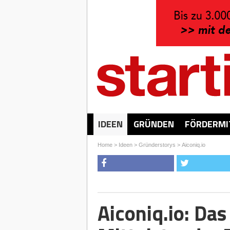
IDEEN
GRÜNDEN
FÖRDERMI
Home
>
Ideen
>
Gründerstorys
>
Aiconiq.io
Aiconiq.io: Das