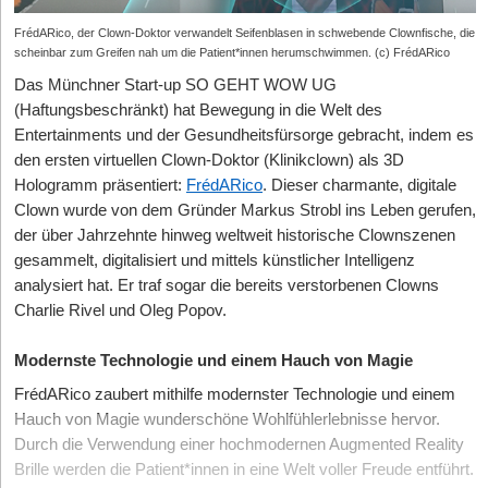
FrédARico, der Clown-Doktor verwandelt Seifenblasen in schwebende Clownfische, die
scheinbar zum Greifen nah um die Patient*innen herumschwimmen. (c) FrédARico
Das Münchner Start-up SO GEHT WOW UG
(Haftungsbeschränkt) hat Bewegung in die Welt des
Entertainments und der Gesundheitsfürsorge gebracht, indem es
den ersten virtuellen Clown-Doktor (Klinikclown) als 3D
Hologramm präsentiert:
FrédARico
. Dieser charmante, digitale
Clown wurde von dem Gründer Markus Strobl ins Leben gerufen,
der über Jahrzehnte hinweg weltweit historische Clownszenen
gesammelt, digitalisiert und mittels künstlicher Intelligenz
analysiert hat. Er traf sogar die bereits verstorbenen Clowns
Charlie Rivel und Oleg Popov.
Modernste Technologie und einem Hauch von Magie
FrédARico zaubert mithilfe modernster Technologie und einem
Hauch von Magie wunderschöne Wohlfühlerlebnisse hervor.
Durch die Verwendung einer hochmodernen Augmented Reality
Brille werden die Patient*innen in eine Welt voller Freude entführt.