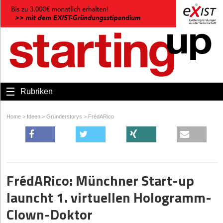
Rubriken
Home
>
Ideen
>
Gründerstorys
>
FrédARico
FrédARico: Münchner Start-up
launcht 1. virtuellen Hologramm-
Clown-Doktor