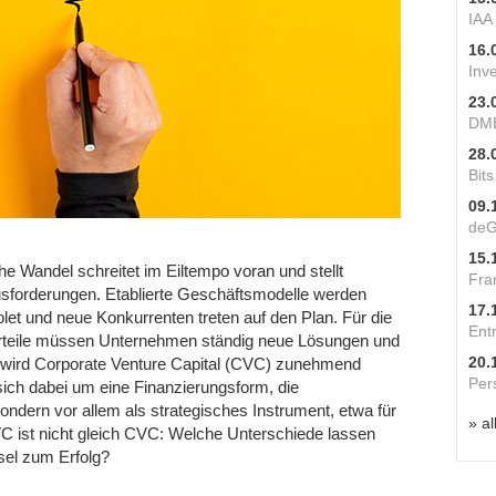
IAA
16.
Inv
23.
DME
28.
Bit
09.
deG
15.
he Wandel schreitet im Eiltempo voran und stellt
Fra
forderungen. Etablierte Geschäftsmodelle werden
17.
let und neue Konkurrenten treten auf den Plan. Für die
Ent
rteile müssen Unternehmen ständig neue Lösungen und
20.
 wird Corporate Venture Capital (CVC) zunehmend
Per
sich dabei um eine Finanzierungsform, die
sondern vor allem als strategisches Instrument, etwa für
» al
C ist nicht gleich CVC: Welche Unterschiede lassen
sel zum Erfolg?