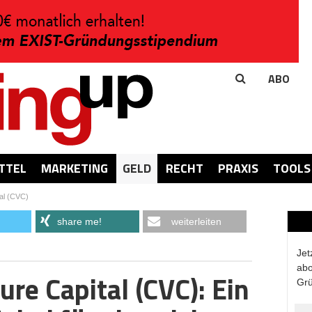
ABO
TTEL
MARKETING
GELD
RECHT
PRAXIS
TOOLS
al (CVC)
share me!
weiterleiten
Jet
abo
re Capital (CVC): Ein
Grü