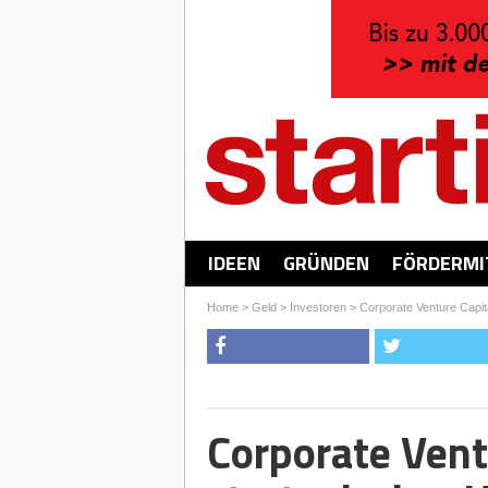
IDEEN
GRÜNDEN
FÖRDERMI
Home
>
Geld
>
Investoren
>
Corporate Venture Capit
Corporate Ventu