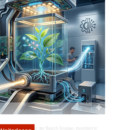
ur und Unabhängigkeit zum Erfolg
zen, ist die richtige Struktur sowie ein gewisses Maß
hmen aus Sicht von
BMW i Ventures
entscheidend für
ührung einer unabhängigen Fondsstruktur, die den
elt, werden Entscheidungsfindung und Risikomanagement
cht eine schnellere und risikofreudigere
 Fonds sicherstellt. Das ist entscheidend, um im VC-
 von CVCs
ente, sondern auch Zentren der Expertise. Mit der
ie ein starkes Branchenwissen und Erfahrung
itionen verbessert werden.
tures, Intel Capital, Salesforce Ventures oder eben
fe und Professionalität der CVCs und ihrer Fähigkeit,
 Mutterunternehmen zu erzielen.
 ganzer Linie
ür Start-ups. Neben der Kapitalzufuhr bieten CVCs
rate Venture Builder der Bosch Gruppe, investiert in