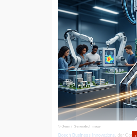
Kontrolliert investieren: Mit Strukt
Um CVC-Investitionen effizient einzuset
an Unabhängigkeit vom Mutterunterne
eine agile CVC-Einheit. Durch die Einf
traditionellen Risikokapitalgebern ähn
optimiert. Diese Unabhängigkeit ermögli
Herangehensweise, was die Agilität des
Bereich wettbewerbsfähig zu bleiben.
Expertise und Professionalisierung
CVCs sind nicht nur finanzielle Instrum
gezielten Anwerbung von Fachleuten, d
mitbringen, kann die Qualität der Invest
Zahlreiche Kapitalgeber wie Porsche Ven
auch BMW i Ventures zeugen von der Rei
attraktive finanzielle Renditen für ihre
Krisenfest: Strategischer Partner auf
© Gemini_Generated_Image
CVCs bieten auch erhebliche Vorteile f
Bosch Business Innovations
, der Corpo