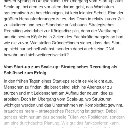
diesen Sprung in Deutschland. Der Übergang vom Start-up zum
Scale-up, bei dem es vor allem darum geht, das Wachstum
systematisch zu beschleunigen, ist kein leichter Schritt. Eine der
größten Herausforderungen ist es, das Team in relativ kurzer Zeit
zu skalieren und neue Standorte aufzubauen. Strategisches
Recruiting wird dabei zur Königsdisziplin, denn der Wettkampf
um die besten Köpfe ist in Zeiten des Fachkräftemangels so hart
wie nie zuvor. Wie stellen Gründer*innen sicher, dass das Start-
up nicht nur schnell wächst, sondern dabei auch seine DNA
bewahrt und sich weiterentwickelt?
Vom Start-up zum Scale-up: Strategisches Recruiting als
Schlüssel zum Erfolg
In den frühen Tagen eines Start-ups reicht es vielleicht aus,
Menschen zu finden, die bereit sind, sich ins Abenteuer zu
stürzen und mit Leidenschaft am Aufbau der neuen Idee zu
arbeiten. Doch im Übergang vom Scale-up, wo Strukturen
wichtiger werden und das Unternehmen an Komplexität gewinnt,
braucht es mehr – strategisches Recruiting ist gefragt. Dabei
geht es nicht nur um das schnelle Füllen von Positionen, sondern
um eine durchdachte Planung. Wie gut das funktionieren kann,