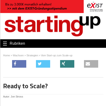
Rubriken
Home
>
Wachsen
>
Strategien
>
Vom Start-up zum Scale-up
Ready to Scale?
Autor: Jon Stross