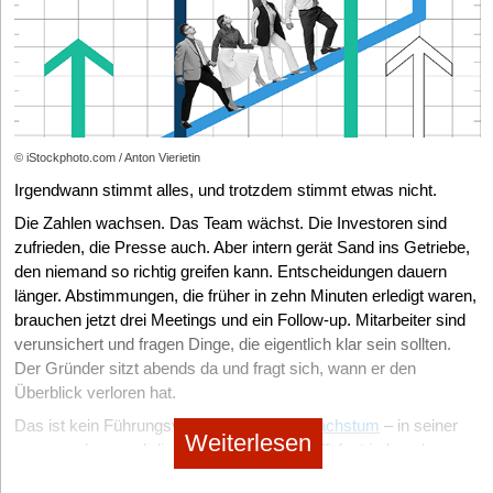
Stellenbeschreibung über Vorstellungsgespräch mit
standardisierten Interviewleitfäden bis hin zur finalen Einstellung.
Jede Entscheidung basiert auf klaren Kriterien und die Abfolge ist
transparent und nachvollziehbar. Dabei ist es wichtig, objektive
Bewertungskriterien zu verwenden, um Konsistenz und Fairness
im gesamten Prozess sicherzustellen.
© iStockphoto.com / Anton Vierietin
ATS als Hebel nutzen, um Zeit und Ressourcen zu sparen
Irgendwann stimmt alles, und trotzdem stimmt etwas nicht.
In starken Wachstumsphasen eines Unternehmens ist Zeit eine
Die Zahlen wachsen. Das Team wächst. Die Investoren sind
knappe Ressource. Innovative Technologien können hier einen
zufrieden, die Presse auch. Aber intern gerät Sand ins Getriebe,
erheblichen Beitrag leisten, indem sie Einstellungsprozesse
den niemand so richtig greifen kann. Entscheidungen dauern
wesentlich effizienter gestalten. Applicant Tracking Systems
länger. Abstimmungen, die früher in zehn Minuten erledigt waren,
(ATS) bieten zum Beispiel die Möglichkeit, den Überblick über
brauchen jetzt drei Meetings und ein Follow-up. Mitarbeiter sind
den gesamten Bewerbungsprozess zu behalten, Bewerbungen
verunsichert und fragen Dinge, die eigentlich klar sein sollten.
zu automatisieren und datenbasierte Entscheidungen zu treffen.
Der Gründer sitzt abends da und fragt sich, wann er den
Darüber hinaus erleichtern diese Systeme die Zusammenarbeit
im Team, indem sie Feedback und Bewertungen zentral
Überblick verloren hat.
sammeln und auswerten.
Das ist kein Führungsversagen. Das ist
Wachstum
– in seiner
Weiterlesen
Aber Vorsicht: Technologie sollte niemals den menschlichen
unangenehmen, ehrlichen Form. Und es trifft fast jeden, der es
Faktor komplett ersetzen. Es ist wichtig, dass trotz
weit genug gebracht hat.