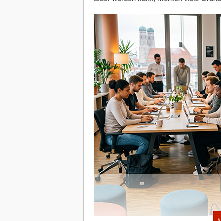
Erfahrungen können dem Team in de
Neben diesen fachlichen Fähigkeiten s
ebenso wichtig. Dazu gehören:
Kreativität:
Die Fähigkeit, neue Lö
Engagement:
Das Engagement, mit
Erfüllung der Unternehmensziele be
Interessen:
Die persönlichen und be
Motivation der Teammitglieder förde
Klare Profile und Rollenverständnis 
Es ist wichtig, dass jedes Teammitglie
versteht. Dies beinhaltet berufliche A
Gesamterfolg. Nur eine klare Profilbe
in das Unternehmen bringen.
Einführung geeigneter, neuer Führun
Der Aufbau neuer Teams bietet auch di
Führungskräfte in Start-ups wirken m
Vertrauen im Team oft mehr als Coaches