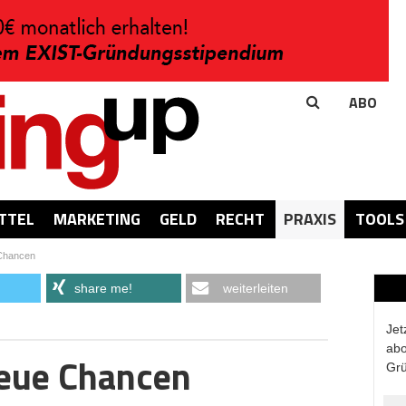
ABO
TTEL
MARKETING
GELD
RECHT
PRAXIS
TOOLS
Chancen
share me!
weiterleiten
Jet
abo
eue Chancen
Grü