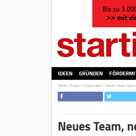
IDEEN
GRÜNDEN
FÖRDERMI
Home
>
Praxis
>
Organisation
>
Neues Team, neue 
Neues Team, n