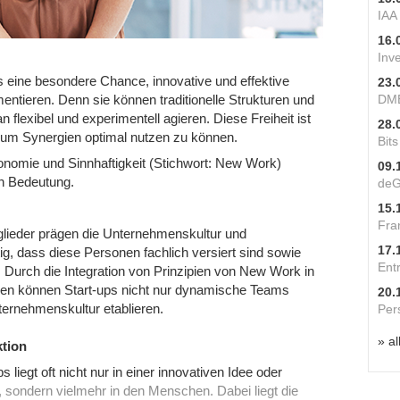
IAA
16.
Inv
s eine besondere Chance, innovative und effektive
23.
DME
entieren. Denn sie können traditionelle Strukturen und
lexibel und experimentell agieren. Diese Freiheit ist
28.
, um Synergien optimal nutzen zu können.
Bit
utonomie und Sinnhaftigkeit (Stichwort: New Work)
09.
n Bedeutung.
deG
15.
Fra
lieder prägen die Unternehmenskultur und
17.
ig, dass diese Personen fachlich versiert sind sowie
Ent
. Durch die Integration von Prinzipien von New Work in
egien können Start-ups nicht nur dynamische Teams
20.
ernehmenskultur etablieren.
Per
» al
ktion
 liegt oft nicht nur in einer innovativen Idee oder
l, sondern vielmehr in den Menschen. Dabei liegt die