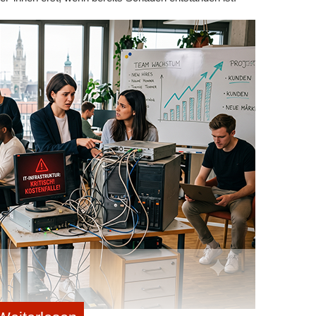
r Zusammenarbeit zur Erfüllung der Vorgaben helfen?
ind soziale und persönliche Kompetenzen mindestens
sungen und Ideen zu entwickeln.
 dem Teammitglieder ihre Aufgaben angehen und zur
itragen.
ruflichen Interessen, die die Innovationskraft und
rn.
entwickeln
d seine Rolle und die damit verbundenen Anforderungen
ufgaben sowie den Beitrag zur Teamdynamik und zum
schreibung wird die passenden und geeigneten Personen
gsstile
e Möglichkeit, Führungsstile zu überdenken. Moderne
it einem Fokus auf Empowerment und dem Aufbau von
 denn als traditionelle Manager*innen. Durch die