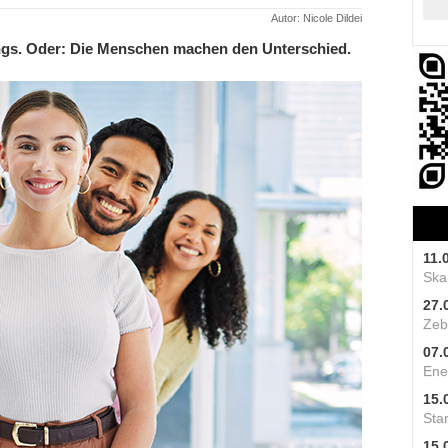
Autor: Nicole Dildei
ings. Oder: Die Menschen machen den Unterschied.
11.
Skal
27.
Zeb
07.
Ene
15.
Star
15.