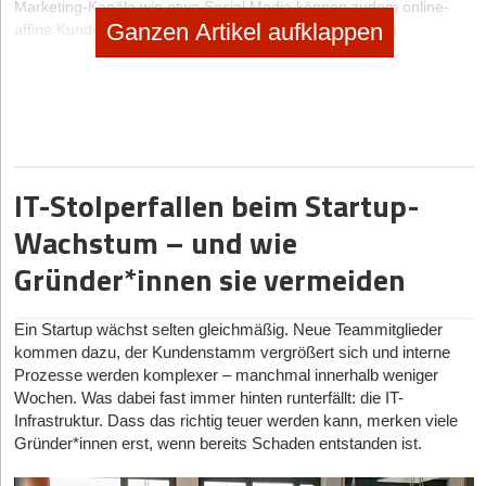
Marketing-Kanäle wie etwa Social Media können zudem online-
Ganzen Artikel aufklappen
affine Kundenkreise erreicht werden, die bislang nur mit
konventionellen Werbemaßnahmen wie Flyern angesprochen
wurden.
VERTIKALISIERUNG – VORTEIL 2
King of Conversion – grenzenlose Erfolgsmessung und
Qualitätssicherung
IT-Stolperfallen beim Startup-
Beim herkömmlichen Verteilen von Werbemitteln ist es strategisch
Wachstum – und wie
beinahe unmöglich nachzuvollziehen, welcher Kunde am Ende
tatsächlich durch den Flyer in das Geschäft gelockt wurde und wie
Gründer*innen sie vermeiden
groß die Reichweite der Maßnahme insgesamt war. Mit digitalen
Trackingtools, die sich bei Online-Unternehmen anbieten, kann
dagegen die gesamte Customer Journey nachvollzogen werden.
Ein Startup wächst selten gleichmäßig. Neue Teammitglieder
Etwa, wenn der Kunde durch den Newsletter auf die Website und
kommen dazu, der Kundenstamm vergrößert sich und interne
dort zum telefonischen Kundenservice geleitet wurde. Dies gibt
Prozesse werden komplexer – manchmal innerhalb weniger
dem Dienstleister wertvolle Auskunft über das Käuferverhalten,
Wochen. Was dabei fast immer hinten runterfällt: die IT-
sogar in Echtzeit.
Infrastruktur. Dass das richtig teuer werden kann, merken viele
Gründer*innen erst, wenn bereits Schaden entstanden ist.
Für die Qualitätssicherung ist es darüber hinaus problemlos,
Feedback und Bewertungen von Kunden auf der Online-Plattform