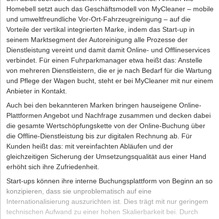
Homebell setzt auch das Geschäftsmodell von MyCleaner – mobile
und umweltfreundliche Vor-Ort-Fahrzeugreinigung – auf die
Vorteile der vertikal integrierten Marke, indem das Start-up in
seinem Marktsegment der Autoreinigung alle Prozesse der
Dienstleistung vereint und damit damit Online- und Offlineservices
verbindet. Für einen Fuhrparkmanager etwa heißt das: Anstelle
von mehreren Dienstleistern, die er je nach Bedarf für die Wartung
und Pflege der Wagen bucht, steht er bei MyCleaner mit nur einem
Anbieter in Kontakt.
Auch bei den bekannteren Marken bringen hauseigene Online-
Plattformen Angebot und Nachfrage zusammen und decken dabei
die gesamte Wertschöpfungskette von der Online-Buchung über
die Offline-Dienstleistung bis zur digitalen Rechnung ab. Für
Kunden heißt das: mit vereinfachten Abläufen und der
gleichzeitigen Sicherung der Umsetzungsqualität aus einer Hand
erhöht sich ihre Zufriedenheit.
Start-ups können ihre interne Buchungsplattform von Beginn an so
konzipieren, dass sie unproblematisch auf eine
Internationalisierung auszurichten ist. Dies trägt mit nur geringem
technischen Aufwand zu einer hohen Skalierbarkeit bei. Durch