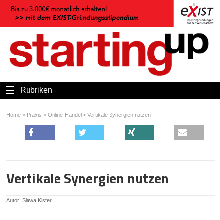
Rubriken
Home
>
Praxis
>
Online-Handel
>
Vertikale Synergien nutzen
Vertikale Synergien nutzen
Autor: Slawa Kister