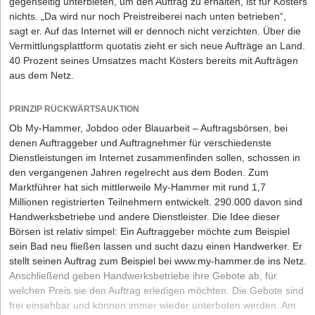
gegenseitig unterbieten, um den Auftrag zu erhalten, ist für Kösters
nichts. „Da wird nur noch Preistreiberei nach unten betrieben“,
sagt er. Auf das Internet will er dennoch nicht verzichten. Über die
Vermittlungsplattform
quotatis
zieht er sich neue Aufträge an Land.
40 Prozent seines Umsatzes macht Kösters bereits mit Aufträgen
aus dem Netz.
PRINZIP RÜCKWÄRTSAUKTION
Ob
My-Hammer
,
Jobdoo
oder
Blauarbeit
– Auftragsbörsen, bei
denen Auftraggeber und Auftragnehmer für verschiedenste
Dienstleistungen im Internet zusammenfinden sollen, schossen in
den vergangenen Jahren regelrecht aus dem Boden. Zum
Marktführer hat sich mittlerweile My-Hammer mit rund 1,7
Millionen registrierten Teilnehmern entwickelt. 290.000 davon sind
Handwerksbetriebe und andere Dienstleister. Die Idee dieser
Börsen ist relativ simpel: Ein Auftraggeber möchte zum Beispiel
sein Bad neu fließen lassen und sucht dazu einen Handwerker. Er
stellt seinen Auftrag zum Beispiel bei www.my-hammer.de ins Netz.
Anschließend geben Handwerksbetriebe ihre Gebote ab, für
welchen Preis sie den Auftrag erledigen möchten. Die Gebote sind
frei einsehbar und können immer wieder unterboten werden. Am