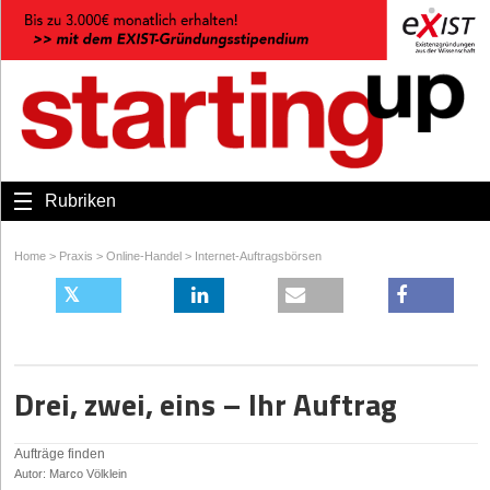
Rubriken
Home
>
Praxis
>
Online-Handel
>
Internet-Auftragsbörsen
Drei, zwei, eins – Ihr Auftrag
Aufträge finden
Autor: Marco Völklein