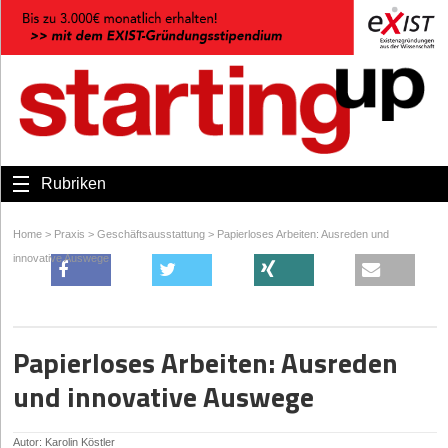
Rubriken
Home
>
Praxis
>
Geschäftsausstattung
>
Papierloses Arbeiten: Ausreden und
innovative Auswege
Papierloses Arbeiten: Ausreden
und innovative Auswege
Autor: Karolin Köstler