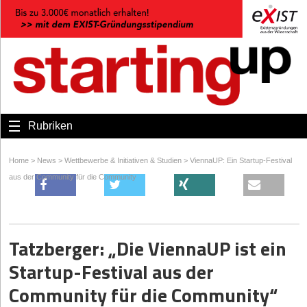
Rubriken
Home
>
News
>
Wettbewerbe & Initiativen & Studien
>
ViennaUP: Ein Startup-Festival
aus der Community für die Community
Tatzberger: „Die ViennaUP ist ein
Startup-Festival aus der
Community für die Community“