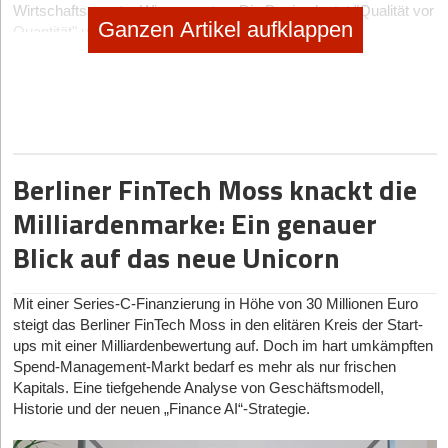
Wirtschaftsagentur Wien verraten. Die Devise lautet "Qualität vor
Ganzen Artikel aufklappen
Quantität" und ein starker Fokus auf die lokale Startup-
Community, die maßgeblich zur Vielfalt des Festivals beiträgt.
Was ist das Alleinstellungsmerkmal der ViennaUP’23 im
Vergleich zu anderen internationalen Startup-Festivals und
wie möchte man spezifisch bei Startup-Gründer*innen
punkten?
Berliner FinTech Moss knackt die
Was die ViennaUP’23 wirklich herausragend macht, ist ihre
dezentrale Komponente. Das Startup-Festival wird nämlich aus
Milliardenmarke: Ein genauer
der Community für die Community gemacht. Unter der
Blick auf das neue Unicorn
Dachmarke vereinen wir viele österreichische aber auch
internationale Programmpartner*innen, die daran glauben, dass
wir gemeinsam stärker sind. Das habe ich in dieser Art und
Mit einer Series-C-Finanzierung in Höhe von 30 Millionen Euro
Weise wirklich nirgendwo sonst gesehen. Zudem sind wir kein
steigt das Berliner FinTech Moss in den elitären Kreis der Start-
Großevent, sondern verfolgen ein Boutique-Konzept. Wir haben
ups mit einer Milliardenbewertung auf. Doch im hart umkämpften
viele kleinere, qualitativ sehr hochwertige Formate im Programm.
Spend-Management-Markt bedarf es mehr als nur frischen
Wir wollen die richtigen Personen zusammenbringen, damit
Kapitals. Eine tiefgehende Analyse von Geschäftsmodell,
möglichst viel Inspiration entsteht und wertschöpfende Kontakte
Historie und der neuen „Finance AI“-Strategie.
geknüpft werden können. Zusätzlich forcieren wir auch die
Erlebbarkeit der Stadt. Dazu zählt unter anderem die Homebase