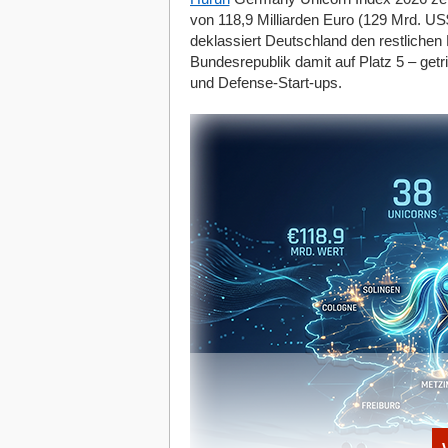
und konnte ein Verfahren entwickeln, das
von 118,9 Milliarden Euro (129 Mrd. US
schädliche Chemikalien zu verwenden. In
deklassiert Deutschland den restlichen K
Steigerung der Ressourceneffizienz bei
Bundesrepublik damit auf Platz 5 – getr
etwa baut mittels 3D-Druck Häuser aus 
und Defense-Start-ups.
Abfälle zu produzieren.
Produktnutzung optimieren
Start-ups dieser Stufe haben das Ziel, 
Lebensdauer hinweg zu maximieren. Bei d
servicebasierten Geschäftsmodellen verf
Nutzer Produkte mietet, anstatt sie zu 
die Mietzeit hinweg verkauft. Beispiele 
Unterhaltungselektronik (Grover) oder auc
etablierte Unternehmen bei der Implemen
unterstützen, sind beispielsweise remberg
Industriemaschinen, oder Lizee für den 
Leerlaufzeiten bieten Besitzern eines Pro
Start-ups, die diesen Ansatz verfolgen s
oder Rnters (Alltagsgegenstände).
Lebensdauer maximieren