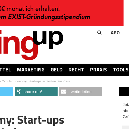
ABO
TTEL
MARKETING
GELD
RECHT
PRAXIS
TOOLS
>
Circular Economy: Start-ups schließen den Kreis
share me!
weiterleiten
Jet
abo
my: Start-ups
Grü