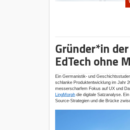
Die dritte Stufe des Clusters beinhaltet 
Produkte länger nutzbar zu machen. Gr
Einwegprodukte durch wiederverwendbare
verlängern ("Precycling"). Beispiele sin
© Gemini_Generated_Image
anbieten, oder RECUP, das Pfandsystem f
Es ist eine Zäsur für den Technologie-S
wieder in den Kreislauf eingespeist werd
nicht börsennotierte Start-ups mit eine
Gründer*in de
Aussortierte Kleidung kann etwa über Kl
beheimatet die Bundesrepublik mittlerw
es Geschäften und Restaurants übrige L
gegenüber dem Vorjahr und bedeutet di
EdTech ohne M
gebrauchte Produkte zurück, um sie nac
Geschichte. In Kontinentaleuropa liegt
den Niederlanden (11), der Schweiz (8
Materialien zurückgewinnen
Ein Germanistik- und Geschichtsstuden
Die vierte und letzte Stufe des Clusters 
Helsing erstmals auf Platz 1: Das ne
schlanke Produktentwicklung im Jahr 20
deren Geschäftsmodell auf dem Prinzip 
An der Spitze des Index gab es einen 
messerscharfem Fokus auf UX und Daten
muss dieser im ersten Schritt gesamme
Verteidigungsunternehmen
Helsing
füh
LingMorph
die digitale Satzanalyse. E
Produkts oder bereits bei der Produktio
Euro
als wertvollstes Einhorn Deutschl
Source-Strategien und die Brücke zwis
intelligente Abfallbehälter (Enevo) oder 
innerhalb eines einzigen Jahres unters
Andere Start-ups versuchen Prozesse zu 
DeepTech-Unternehmen und setzt ein wel
erneut verwendet werden können. Mit W
Textilien, PET-Flaschen und Verpackung
Deep-Tech, Rüstung & Fusionsenergi
Ende dieser Stufe beginnt der Zyklus dan