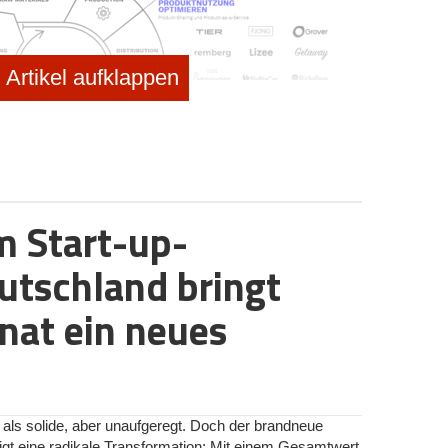
Artikel aufklappen
m Start-up-
conomy © UnternehmerTUM
utschland bringt
nat ein neues
n Stufe der Wertschöpfungskette an und bauen bei ihrem
 Verarbeitung nachhaltiger Rohstoffe. Hierzu zählen
rt-up, das Trinkhalme aus Abfallprodukten der
dieser Kategorie fokussieren in der Regel die Bereiche
ig Ausgründungen von Universitäten. Ein Beispiel ist
 als solide, aber unaufgeregt. Doch der brandneue
 Technischen Forschungszentrum in Finnland gegründet
t eine radikale Transformation: Mit einem Gesamtwert