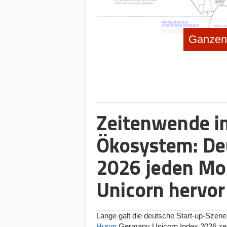
Ganzen 
Zeitenwende i
Neues Start-up-Cluster zur Circular E
Ökosystem: De
2026 jeden Mo
Verwendung nachhaltiger Rohstoffe
Vermehrt setzen Start-ups an der erste
Unicorn hervor
Geschäftsmodell auf den Einsatz und die
junge Unternehmen wie Wisefood, ein Sta
Apfelsaftproduktion herstellt. Start-ups 
Forschung und Entwicklung und sind häuf
Lange galt die deutsche Start-up-Szene
Spinnova: Das Start-up wurde an einem
Hurun
Germany Unicorn Index 2026 zeig