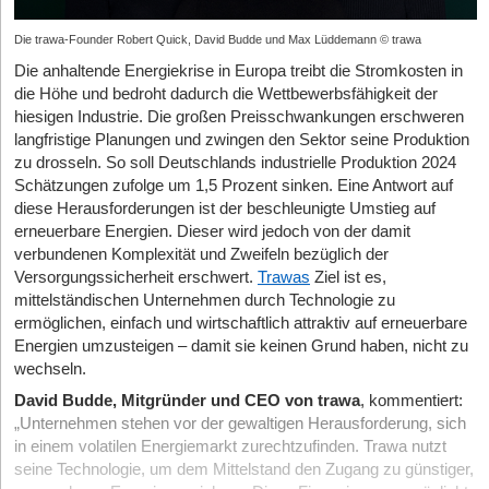
Die trawa-Founder Robert Quick, David Budde und Max Lüddemann © trawa
Die anhaltende Energiekrise in Europa treibt die Stromkosten in
die Höhe und bedroht dadurch die Wettbewerbsfähigkeit der
hiesigen Industrie. Die großen Preisschwankungen erschweren
langfristige Planungen und zwingen den Sektor seine Produktion
zu drosseln. So soll Deutschlands industrielle Produktion 2024
Schätzungen zufolge um 1,5 Prozent sinken. Eine Antwort auf
diese Herausforderungen ist der beschleunigte Umstieg auf
erneuerbare Energien. Dieser wird jedoch von der damit
verbundenen Komplexität und Zweifeln bezüglich der
Versorgungssicherheit erschwert.
Trawas
Ziel ist es,
mittelständischen Unternehmen durch Technologie zu
ermöglichen, einfach und wirtschaftlich attraktiv auf erneuerbare
Energien umzusteigen – damit sie keinen Grund haben, nicht zu
wechseln.
David Budde, Mitgründer und CEO von trawa
, kommentiert:
„Unternehmen stehen vor der gewaltigen Herausforderung, sich
in einem volatilen Energiemarkt zurechtzufinden. Trawa nutzt
seine Technologie, um dem Mittelstand den Zugang zu günstiger,