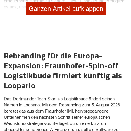
erneuerbarer Energie zu sichern. Diese Finanzierung ermöglicht
es uns, unsere ganzheitliche Energieplattform weiter
Ganzen Artikel aufklappen
auszubauen, um Unternehmen mit Lösungen zu versorgen, die
ihre Energiekosten, den Verbrauch und die Emissionen
automatisch verwalten und optimieren.“
Effizienz bei Energieeinkauf und -management durch KI-
gestützte Datenanalyse
Rebranding für die Europa-
Mit trawas Werkzeugen steht die professionelle
Energiebeschaffung allen mittelständischen Unternehmen
Expansion: Fraunhofer-Spin-off
unabhängig von ihrem Wissen über die Ernergiemärkte offen.
Mithilfe künstlicher Intelligenz werden individuelle
Logistikbude firmiert künftig als
Energieportfolios erstellt. Die einzelnen Energiemarktprodukte
Loopario
kombiniert die Lösung so, dass sie optimal auf die spezifischen
Verbrauchsmuster jedes Unternehmens abgestimmt sind. Durch
diese individuelle Strombeschaffung, die zu gestaffelten
Das Dortmunder Tech-Start-up Logistikbude ändert seinen
Zeitpunkten stattfindet, kann trawa erhebliche
Namen in Loopario. Mit dem Rebranding zum 5. August 2026
Kosteneinsparungen für seine Kund*innen realisieren. Die
bereitet das aus dem Fraunhofer IML hervorgegangene
Managementsoftware von trawa ermöglicht Unternehmen
Unternehmen den nächsten Schritt seiner europäischen
außerdem ihren Verbrauch danach zu optimieren, wann und wie
Wachstumsstrategie vor. Beflügelt durch eine kürzlich
sie den Strom nutzen.
abgeschlossene Series-A-Finanzierung, soll die Software zur