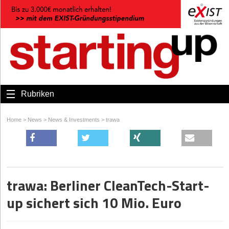
Rubriken
Home
>
News
>
News & Investments
>
trawa
trawa: Berliner CleanTech-Start-
up sichert sich 10 Mio. Euro