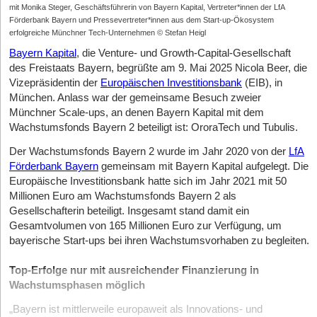
mit Monika Steger, Geschäftsführerin von Bayern Kapital, Vertreter*innen der LfA
Förderbank Bayern und Pressevertreter*innen aus dem Start-up-Ökosystem
erfolgreiche Münchner Tech-Unternehmen © Stefan Heigl
Bayern Kapital
, die Venture- und Growth-Capital-Gesellschaft
des Freistaats Bayern, begrüßte am 9. Mai 2025 Nicola Beer, die
Vizepräsidentin der
Europäischen Investitionsbank
(EIB), in
München. Anlass war der gemeinsame Besuch zweier
Münchner Scale-ups, an denen Bayern Kapital mit dem
Wachstumsfonds Bayern 2 beteiligt ist: OroraTech und Tubulis.
Der Wachstumsfonds Bayern 2 wurde im Jahr 2020 von der
LfA
Förderbank Bayern
gemeinsam mit Bayern Kapital aufgelegt. Die
Europäische Investitionsbank hatte sich im Jahr 2021 mit 50
Millionen Euro am Wachstumsfonds Bayern 2 als
Gesellschafterin beteiligt. Insgesamt stand damit ein
Gesamtvolumen von 165 Millionen Euro zur Verfügung, um
bayerische Start-ups bei ihren Wachstumsvorhaben zu begleiten.
Top-Erfolge nur mit ausreichender Finanzierung in
Wachstumsphasen möglich
„Bayern ist mittlerweile europaweit als Innovations- und