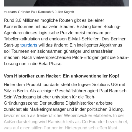
tourdarts-Gründer Paul Ramisch © Julian Kugoth
Rund 3,6 Millionen mögliche Routen gibt es bei einer
Konzerttournee mit nur zehn Städten. Bislang lösen Booking-
Agenturen dieses logistische Puzzle meist mühsam per
Tabellenkalkulation und endlosen E-Mail-Schleifen. Das Berliner
Start-up
tourdarts
will das ändern: Ein intelligenter Algorithmus
soll Tourneen emissionsärmer, günstiger und stressfreier
machen. Nach vielversprechenden Pitch-Erfolgen geht die SaaS-
Lösung nun in die Beta-Phase.
Vom Historiker zum Hacker: Ein unkonventioneller Kopf
Hinter dem Produkt tourdarts steht die Ingwer Solutions UG mit
Sitz in Berlin. Als alleiniger Geschäftsführer agiert Paul Ramisch.
Sein Werdegang ist eher untypisch für die Tech-
Gründungsszene: Der studierte Digitalhistoriker arbeitete
zunächst als Marketingmanager und in der politischen Bildung,
bevor er sich als freiberuflicher Webentwickler etablierte. In der
Außendarstellung wird Ramisch teils als Co-Founder bezeichnet,
was auf einen stillen Partner im Hintergrund schließen lässt.