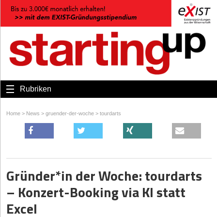
Rubriken
Home
>
News
>
gruender-der-woche
>
tourdarts
Gründer*in der Woche: tourdarts
– Konzert-Booking via KI statt
Excel