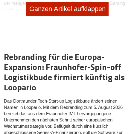
der mangelnden Nutzerbindung im Bereich Rewarded Gaming
Ganzen Artikel aufklappen
zu lösen.
Laut Mitbegründer und CEO Carl Livie spielten herkömmliche
Belohnungssysteme in der Vergangenheit oft nur die Rolle von
„Marketing-Gags“. Sie trieben zwar kurzfristig die
Downloadzahlen in die Höhe, waren jedoch nicht darauf
ausgelegt, für Spieler*innen und Entwickler*innen einen
langfristigen Wert zu bieten. Das Team erkannte, dass die
Rebranding für die Europa-
Abhängigkeit von externen Werbebudgets unweigerlich zu
schwankenden Auszahlungen führte – was das Vertrauen der
Expansion: Fraunhofer-Spin-off
Nutzer*innen nachhaltig zerstörte.
Logistikbude firmiert künftig als
Das Geschäftsmodell kritisch hinterfragt: Alles aus einer
Loopario
Hand
Der entscheidende Unterschied zwischen JustPlay und
Das Dortmunder Tech-Start-up Logistikbude ändert seinen
klassischen Anbieter*innen liegt in der vertikalen Integration: Das
Namen in Loopario. Mit dem Rebranding zum 5. August 2026
Start-up besitzt und betreibt sowohl das eigene Rewarding-
bereitet das aus dem Fraunhofer IML hervorgegangene
Ökosystem als auch die Spiele, für die die Nutzer*innen belohnt
Unternehmen den nächsten Schritt seiner europäischen
werden.
Wachstumsstrategie vor. Beflügelt durch eine kürzlich
Die Monetarisierungs-Schleife:
Da JustPlay Eigentümer der
abgeschlossene Series-A-Finanzierung, soll die Software zur