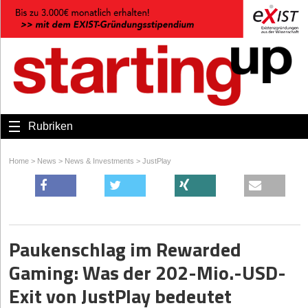
Rubriken
Home
>
News
>
News & Investments
>
JustPlay
Paukenschlag im Rewarded
Gaming: Was der 202-Mio.-USD-
Exit von JustPlay bedeutet