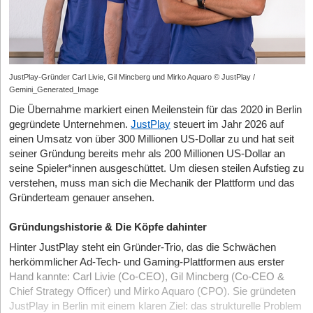
JustPlay-Gründer Carl Livie, Gil Mincberg und Mirko Aquaro © JustPlay /
Gemini_Generated_Image
Die Übernahme markiert einen Meilenstein für das 2020 in Berlin
gegründete Unternehmen.
JustPlay
steuert im Jahr 2026 auf
einen Umsatz von über 300 Millionen US-Dollar zu und hat seit
seiner Gründung bereits mehr als 200 Millionen US-Dollar an
seine Spieler*innen ausgeschüttet. Um diesen steilen Aufstieg zu
verstehen, muss man sich die Mechanik der Plattform und das
Gründerteam genauer ansehen.
Gründungshistorie & Die Köpfe dahinter
Hinter JustPlay steht ein Gründer-Trio, das die Schwächen
herkömmlicher Ad-Tech- und Gaming-Plattformen aus erster
Hand kannte: Carl Livie (Co-CEO), Gil Mincberg (Co-CEO &
Chief Strategy Officer) und Mirko Aquaro (CPO). Sie gründeten
JustPlay in Berlin mit einem klaren Ziel: das strukturelle Problem