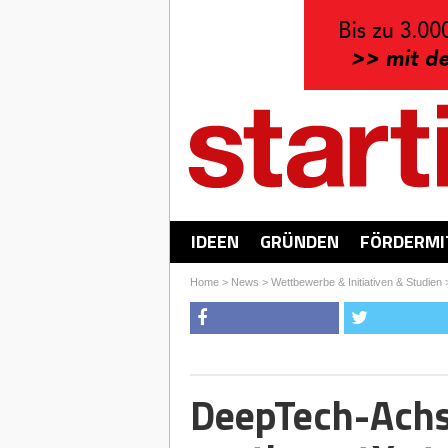
IDEEN
GRÜNDEN
FÖRDERMI
Home
>
News
>
Wettbewerbe & Initiativen & Studien
DeepTech-Achse