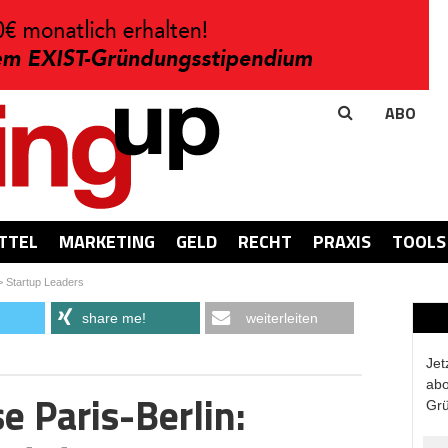
ABO
TTEL
MARKETING
GELD
RECHT
PRAXIS
TOOLS
>
Startup Leaders
share me!
weiterleiten
Jet
abo
 Paris-Berlin:
Grü