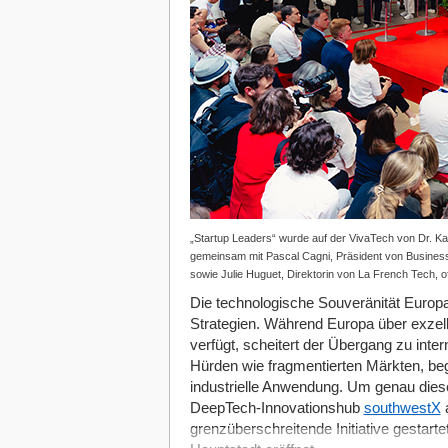
„Startup Leaders“ wurde auf der VivaTech von Dr. Kar
gemeinsam mit Pascal Cagni, Präsident von Business 
sowie Julie Huguet, Direktorin von La French Tech, of
Die technologische Souveränität Europ
Strategien. Während Europa über exzel
verfügt, scheitert der Übergang zu inte
Hürden wie fragmentierten Märkten, b
industrielle Anwendung. Um genau dies
DeepTech-Innovationshub
southwestX
a
grenzüberschreitende Initiative gestarte