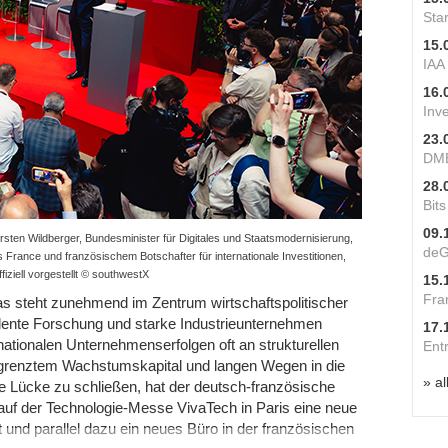
Star
15.
IAA
16.
Inv
23.
DME
28.
Bit
09.
sten Wildberger, Bundesminister für Digitales und Staatsmodernisierung,
deG
France und französischem Botschafter für internationale Investitionen,
fiziell vorgestellt © southwestX
15.
Fra
as steht zunehmend im Zentrum wirtschaftspolitischer
lente Forschung und starke Industrieunternehmen
17.
rnationalen Unternehmenserfolgen oft an strukturellen
Ent
egrenztem Wachstumskapital und langen Wegen in die
» al
e Lücke zu schließen, hat der deutsch-französische
uf der Technologie-Messe VivaTech in Paris eine neue
t und parallel dazu ein neues Büro in der französischen