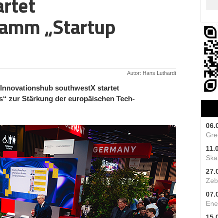
rtet
ramm „Startup
Autor: Hans Luthardt
Innovationshub southwestX startet
“ zur Stärkung der europäischen Tech-
06.
Gre
11.
Skal
27.
Zeb
07.
Ene
15.