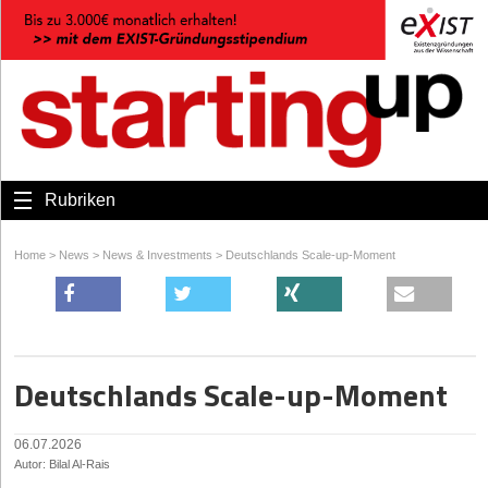
Rubriken
Home
>
News
>
News & Investments
>
Deutschlands Scale-up-Moment
Deutschlands Scale-up-Moment
06.07.2026
Autor: Bilal Al-Rais