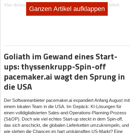
Vier deutsche Scale-ups, auf die es sich zu achten lohnt
Ganzen Artikel aufklappen
Quantum Optics Jena: 8,5 Mio. Euro Series A;
Quantenverschlüsselung im Live-Einsatz auf
Glasfasernetzen
Das 2020 gegründete, in Jena ansässige Unternehmen
Quantum Optics Jena
vermarktet Quantum Key Distribution
(QKD): Verschlüsselung auf Basis der Quantenphysik. Unter der
Goliath im Gewand eines Start-
Leitung von CEO Dr. Kevin Füchsel und CTO Dr. Oliver de Vries
hat das Scale-up laborreife Technologie zu einsatzbereiter
ups: thyssenkrupp-Spin-off
Infrastruktur miniaturisiert. Sie läuft über bestehende
Glasfasernetze, ohne dass eine vollständig neue
pacemaker.ai wagt den Sprung in
Kommunikationsarchitektur nötig wäre. Die Photonenpaarquelle
die USA
des Unternehmens wurde vom italienischen Nationalinstitut für
metrologische Forschung zertifiziert – ein Meilenstein, der
Netzbetreibern und Regierungen die nötige Sicherheit gibt,
Der Softwareanbieter pacemaker.ai expandiert Anfang August mit
quantensichere Systeme im großen Maßstab einzusetzen. Eine
einem lokalen Team in die USA. Im Gepäck: KI-Lösungen für
Series-A-Finanzierung über 8,5 Millionen Euro unter Führung von
einen volldigitalisierten Sales-and-Operations-Planning-Prozess
Join Capital finanziert nun diese Expansion. „Quanten sind längst
(S&OP). Doch wie viel echtes Start-up steckt in dem Spin-off,
keine reine Laborangelegenheit mehr. Sie werden zu einer
das sich anschickt, die globalen Lieferketten umzukrempeln, und
praktischen Schicht digitaler Infrastruktur, die Organisationen
wie stehen die Chancen im hart umkämpften US-Markt? Eine