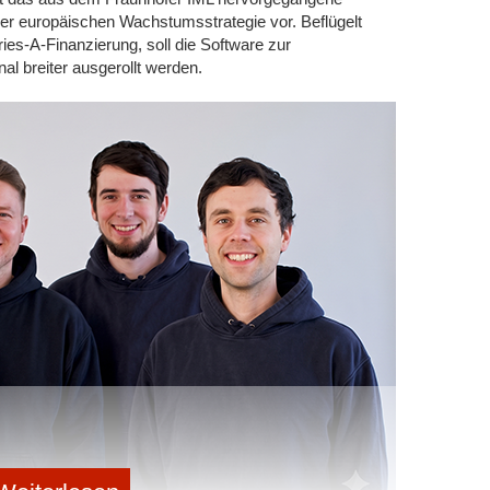
er europäischen Wachstumsstrategie vor. Beflügelt
ies-A-Finanzierung, soll die Software zur
al breiter ausgerollt werden.
r das Sorgenkind Europas; die Marktdurchdringung ist
 starke Wettbewerber*innen in die Nische, um sich die
 Kundin für die Energiewende zu sichern:
it über 65.000 installierten Systemen der Platzhirsch
lenbetreibern.
r kooperieren stark mit großen dynamischen
blierte Ökostrom-Versorger mit eigenen Messstellen-
s Energy):
Setzen auf gebündelte Angebote, oft
 Tarife.
os ist ein strategischer Befreiungsschlag. Für die
rieb laut Unternehmensangaben ohne Unterbrechung
e einleiten. Die bisherigen Zählerhelden-Gesellschafter,
n sich künftig wieder stärker auf ihre jeweiligen