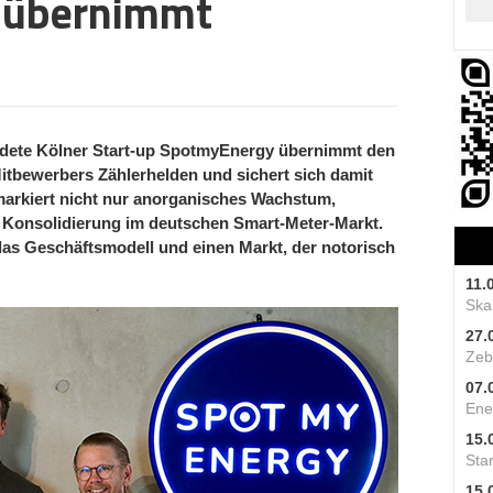
 übernimmt
ndete Kölner Start-up SpotmyEnergy übernimmt den
itbewerbers Zählerhelden und sichert sich damit
 markiert nicht nur anorganisches Wachstum,
e Konsolidierung im deutschen Smart-Meter-Markt.
das Geschäftsmodell und einen Markt, der notorisch
11.
Skal
27.
Zeb
07.
Ene
15.
Star
15.