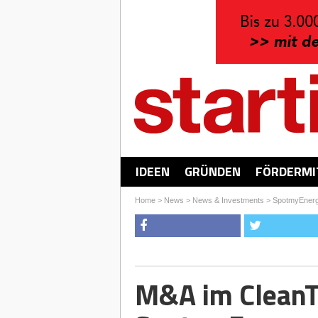
IDEEN
GRÜNDEN
FÖRDERMI
Home
>
News
>
News & Investments
>
SpotmyEner
M&A im CleanT