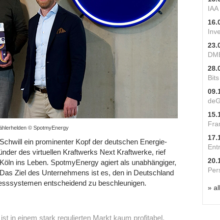
IAA
16.
Inv
23.
DME
28.
Bit
09.
deG
15.
Fra
ählerhelden © SpotmyEnergy
17.
Schwill ein prominenter Kopf der deutschen Energie-
Ent
ünder des virtuellen Kraftwerks Next Kraftwerke, rief
20.
Köln ins Leben. SpotmyEnergy agiert als unabhängiger,
Per
 Das Ziel des Unternehmens ist es, den in Deutschland
Messsystemen entscheidend zu beschleunigen.
» al
t in einem stark regulierten Markt kaum profitabel.