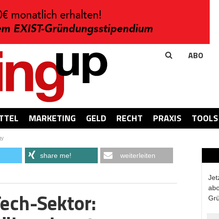
ABO
TTEL
MARKETING
GELD
RECHT
PRAXIS
TOOLS
gy
share me!
weiterleiten
Jet
abo
ech-Sektor:
Grü