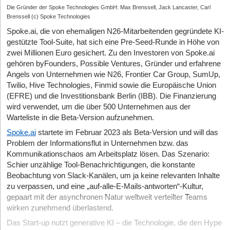
Die Gründer der Spoke Technologies GmbH: Max Brenssell, Jack Lancaster, Carl
Brenssell (c) Spoke Technologies
Spoke.ai, die von ehemaligen N26-Mitarbeitenden gegründete KI-
gestützte Tool-Suite, hat sich eine Pre-Seed-Runde in Höhe von
zwei Millionen Euro gesichert. Zu den Investoren von Spoke.ai
gehören byFounders, Possible Ventures, Gründer und erfahrene
Angels von Unternehmen wie N26, Frontier Car Group, SumUp,
Twilio, Hive Technologies, Finmid sowie die Europäische Union
(EFRE) und die Investitionsbank Berlin (IBB). Die Finanzierung
wird verwendet, um die über 500 Unternehmen aus der
Warteliste in die Beta-Version aufzunehmen.
Spoke.ai
startete im Februar 2023 als Beta-Version und will das
Problem der Informationsflut in Unternehmen bzw. das
Kommunikationschaos am Arbeitsplatz lösen. Das Szenario:
Schier unzählige Tool-Benachrichtigungen, die konstante
Beobachtung von Slack-Kanälen, um ja keine relevanten Inhalte
zu verpassen, und eine „auf-alle-E-Mails-antworten“-Kultur,
gepaart mit der asynchronen Natur weltweit verteilter Teams
wirken zunehmend überlastend.
Das Start-up nutzt generative KI ‒ die Technologie, die den Hype