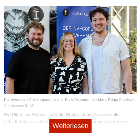
Casper Bjarnason, Investor bei byFounders, ergänzt: „Die neue
Ära der Arbeit erfordert eine neue Ära der Tools. Als wir das
Gründerteam von Spoke.ai zum ersten Mal trafen, waren wir von
ihrer Produktvision überwältigt. Wir freuen uns sehr, mit Max,
Jack und Carl auf ihrer Reise zusammenzuarbeiten.“
Der erste Teil der Tool-Suite ‒ die Slack-App für KI-generierte
Zusammenfassungen ‒ startet diese Woche als offene Beta-
Version.
Hat Ihnen der Artikel gefallen?
Dann melden Sie sich kostenlos für unseren
Newsletter
an, um
exklusive Inhalte zu erhalten.
Das Invecorum-Gründungsteam v.l.n.r.: Daniel Wasmus, Irina Meier, Philipp Goddinger
eintragen
© Invecorum GmbH
Ein Pitch, ein Abend – und die Runde stand, so jedenfalls
schildert es das Unternehmen. Beim Pitchabend des Banson
Weiterlesen
Business-Angel-Netzwerks in Hannover konnte das KI-Start-up
Invecorum
die Investoren offenbar derart überzeugen, dass