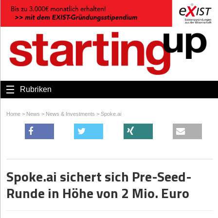
Rubriken
Home
>
News
>
News & Investments
>
Spoke.ai
Spoke.ai sichert sich Pre-Seed-
Runde in Höhe von 2 Mio. Euro