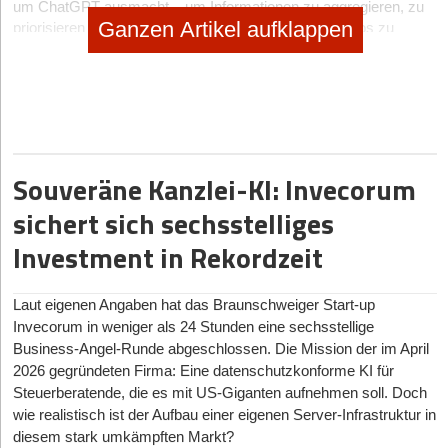
um ChatGPT ausmacht ‒ um Informationen zu aggregieren, zu
Ganzen Artikel aufklappen
priorisieren und zusammenzufassen, um dieses Chaos zu
durchbrechen und stattdessen relevanten Kontext zu schaffen.
Dazu integriert sich Spoke.ai tief in den Tool-Stack moderner
Teams (u.a. Slack, Jira, Github, Miro, Figma und Notion), um ein
neuartiges Nutzererlebnis in zwei Bereichen zu schaffen:
Intelligente Inbox und Outbox: Die Tool-übergreifende
Priorisierung und Zusammenfassung der
Souveräne Kanzlei-KI: Invecorum
Benachrichtigungen, um die Inbox schneller als je zuvor zu
leeren, ohne Relevantes zu verpassen.
sichert sich sechsstelliges
Generative Knowledge Base: Eine intelligente Suche, die
Investment in Rekordzeit
Tickets, Dokumente und Konversationen Tool-übergreifend
miteinander verknüpft, um stets aktuelle Antworten in
zusammengefasster Form bereitzustellen.
Laut eigenen Angaben hat das Braunschweiger Start-up
Invecorum in weniger als 24 Stunden eine sechsstellige
Max Brenssell, Mitgründer von Spoke.ai: „Moderne Teams
Business-Angel-Runde abgeschlossen. Die Mission der im April
arbeiten mit einer wachsenden Anzahl spezialisierter SaaS-Tools,
2026 gegründeten Firma: Eine datenschutzkonforme KI für
gehen aber im Chaos der Konversationen und Inhalte unter, die
Steuerberatende, die es mit US-Giganten aufnehmen soll. Doch
sich über all diese Tools erstrecken. Generative KI hat die
wie realistisch ist der Aufbau einer eigenen Server-Infrastruktur in
Fähigkeit, dieses Chaos zu durchbrechen und den Kontext zu
diesem stark umkämpften Markt?
schaffen, der uns allen fehlt.“