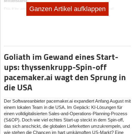
Mittelstand
Ganzen Artikel aufklappen
Die Kits ermöglichen auf Basis der einzigartigen, vertikal
integrierten Hardware- und Software-Plattform RobCo Studio
einen modularen, intuitiven Auf- und Umbau von Robotik-
Anwendungen. Dank ihr können die eingesetzten Roboter remote
über einen digitalen Zwilling konfiguriert, implementiert und
gemanagt werden. So ist ein schneller und einfacher Plug-and-
Play-Einsatz in nur wenigen Tagen möglich. Aufwändige
Goliath im Gewand eines Start-
Programmierung oder geschultes Fachpersonal sind aufgrund
des Low-Code-Ansatzes nicht erforderlich. Zudem zeichnet sich
ups: thyssenkrupp-Spin-off
die Plattform durch ein modulares End-to-End-System aus, das
mit allen zukunftsfähigen Schnittstellen ausgestattet ist. Eine
pacemaker.ai wagt den Sprung in
innovative Sensor- und Softwareebene sorgt für die Langlebigkeit
die USA
der Hardware. Die Lösungen von RobCo sind insbesondere für
mittelständische Industriebetriebe konzipiert, für die sich der
Maschineneinsatz nur lohnt, wenn diese schnell und flexibel für
Der Softwareanbieter pacemaker.ai expandiert Anfang August mit
wechselnde Aufgaben umprogrammiert werden können. RobCo
einem lokalen Team in die USA. Im Gepäck: KI-Lösungen für
unterstützt Unternehmen beim Einstieg in die Welt der
einen volldigitalisierten Sales-and-Operations-Planning-Prozess
Automatisierung und bei der Transformation hin zur Industrie 4.0.
(S&OP). Doch wie viel echtes Start-up steckt in dem Spin-off,
„Durch eine umfassende RobCo-Automatisierungslösung im
das sich anschickt, die globalen Lieferketten umzukrempeln, und
Bereich Palettierung, können wir insbesondere dem anhaltenden
wie stehen die Chancen im hart umkämpften US-Markt? Eine