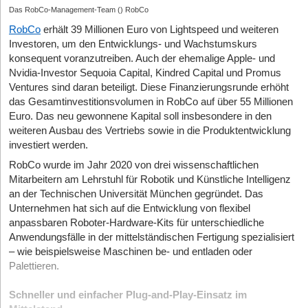
Das RobCo-Management-Team () RobCo
RobCo
erhält 39 Millionen Euro von Lightspeed und weiteren
Investoren, um den Entwicklungs- und Wachstumskurs
konsequent voranzutreiben. Auch der ehemalige Apple- und
Nvidia-Investor Sequoia Capital, Kindred Capital und Promus
Ventures sind daran beteiligt. Diese Finanzierungsrunde erhöht
das Gesamtinvestitionsvolumen in RobCo auf über 55 Millionen
Euro. Das neu gewonnene Kapital soll insbesondere in den
weiteren Ausbau des Vertriebs sowie in die Produktentwicklung
investiert werden.
RobCo wurde im Jahr 2020 von drei wissenschaftlichen
Mitarbeitern am Lehrstuhl für Robotik und Künstliche Intelligenz
an der Technischen Universität München gegründet. Das
Unternehmen hat sich auf die Entwicklung von flexibel
anpassbaren Roboter-Hardware-Kits für unterschiedliche
Anwendungsfälle in der mittelständischen Fertigung spezialisiert
– wie beispielsweise Maschinen be- und entladen oder
Palettieren.
Schneller und einfacher Plug-and-Play-Einsatz im