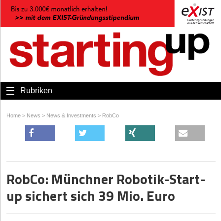
Rubriken
Home
>
News
>
News & Investments
>
RobCo
RobCo: Münchner Robotik-Start-
up sichert sich 39 Mio. Euro