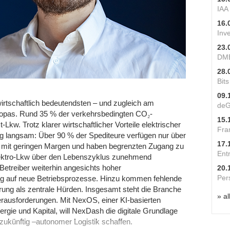
IAA
16.
Inv
23.
DME
28.
Bit
09.
irtschaftlich bedeutendsten – und zugleich am
deG
Europas. Rund 35 % der verkehrsbedingten CO
₂
-
15.
kw. Trotz klarer wirtschaftlicher Vorteile elektrischer
Fra
lang langsam: Über 90 % der Spediteure verfügen nur über
17.
ten mit geringen Margen und haben begrenzten Zugang zu
Ent
Elektro-Lkw über den Lebenszyklus zunehmend
Betreiber weiterhin angesichts hoher
20.
Per
ng auf neue Betriebsprozesse. Hinzu kommen fehlende
ierung als zentrale Hürden. Insgesamt steht die Branche
» al
Herausforderungen. Mit NexOS, einer KI-basierten
ergie und Kapital, will NexDash die digitale Grundlage
zukünftig –autonomer Logistik schaffen.