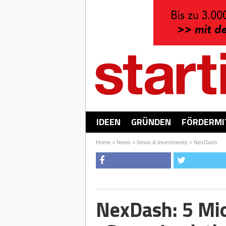
IDEEN
GRÜNDEN
FÖRDERMI
Home
>
News
>
News & Investments
>
NexDash
NexDash: 5 Mio