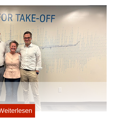
früheren Unternehmungen dauerte es laut eigenen
elle Chaos aufzuräumen, und weitere sechs Monate,
„Alle Unternehmen, die ich gesehen hatte, hatten beim
lben Problemen zu kämpfen“, resümierte Spittler im
estartet (nicht zu verwechseln mit dem gleichnamigen
, fokussierten sich die Berliner zunächst darauf,
stellen, um das Spesen- und Ausgabenmanagement
 Das Team überzeugte schnell namhafte Geldgeber.
n Cherry Ventures und Global Founders Capital (Rocket
e Peter Thiels Fonds Valar Ventures das Start-up als
nationale Bühne, 2022 folgte Tiger Global mit 75
s bei einer Bewertung von über 500 Millionen Euro.
RR. Zuletzt 65 % Umsatzwachstum.
 Aktiv in Deutschland, UK, den Niederlanden und
atlich.
Weiterlesen
tsmodells
druckend: Über 70 Millionen Euro an wiederkehrenden
t sich auf Basis der 1-Milliarde-Euro-Bewertung ein
te, tk accelis supply chain solutions, Vice President Human Resources, und