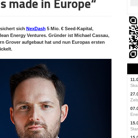
cs made in Europe“
sichert sich
NexDash
5 Mio. € Seed-Kapital,
Clean Energy Ventures. Gründer ist Michael Cassau,
n Grover aufgebaut hat und nun Europas ersten
ckelt.
11.
Skal
27.
Zeb
07.
Ene
15.
Star
15.