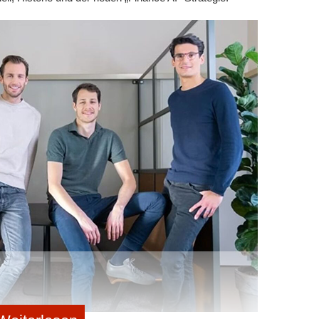
rifizierung liegt, plant NexDash bereits die nächste
d datengetriebene Transportlösungen auf Basis der
den sollen. Ziel ist der Aufbau einer skalierbaren und
 nächste Generation des europäischen Güterverkehrs.
soll dem Erwerb und der Integration kleinerer
e der ersten Elektro-Lkw sowie der Weiterentwicklung
Flottenmanagement dienen. Zudem sollen die Mittel in den
gerung der betrieblichen Effizienz und den Teamausbau
ions-Logistiknetzwerk von NexDash europaweit zu
eren
eintragen
rhalten.