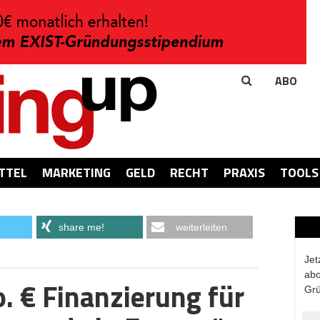
ABO
TTEL
MARKETING
GELD
RECHT
PRAXIS
TOOLS
share me!
weiterleiten
Jet
abo
. € Finanzierung für
Grü