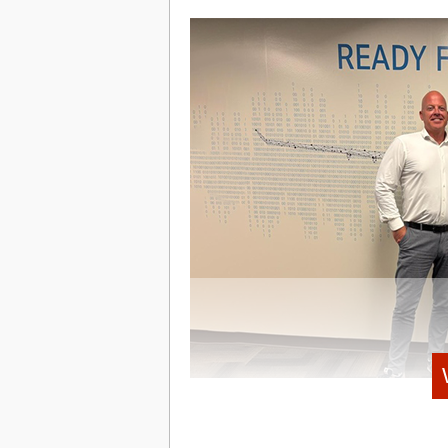
ups aus erster Hand. Bei einer seiner 
Angaben sechs Monate, um das finanzi
um die Bücher endgültig zu schließen. 
Aufbau ihrer Finanzabteilung mit dense
Rahmen der Entstehungsgeschichte.
Anfangs noch unter dem Namen Vanta g
US-amerikanischen Compliance-Start-up)
moderne Firmenkreditkarten bereitzu
(Spend Management) zu digitalisieren.
Bereits kurz nach der Gründung stiege
Internet) ein. Im Jahr 2021 katapultiert
Lead-Investor der Series-A auf die inter
Millionen Euro für die Series-B – damal
Umsatz & Wachstum: > 70 Mio. € A
Kundenstamm: > 5.000 Unternehmen.
Österreich. 2 Mio. Transaktionen mon
Kritische Hinterfragung des Geschäf
Die Wachstumszahlen lesen sich beein
jährlichen Umsätzen (ARR). Damit ergib
v.l.n.r.: Christian Jabs, CEO pacemaker.ai, Gina For