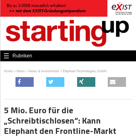
Rubriken
Home
>
News
>
News & Investments
>
Elephant Technologies GmbH
5 Mio. Euro für die
„Schreibtischlosen“: Kann
Elephant den Frontline-Markt