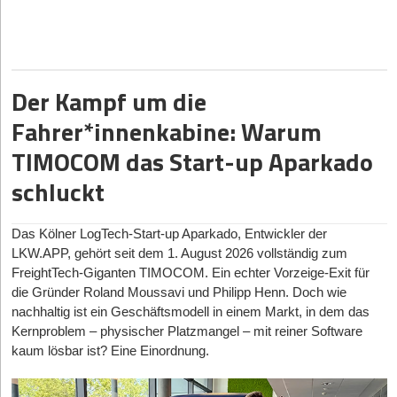
sämtliche Zusagen für eine sechsstellige Finanzierung innerhalb
06.08.2026
|
Verträge
eines Tages vorlagen. Das Investorenteam rekrutiert sich
Exit statt langfristiger Investitionen: Was Gründer
vollständig aus der Region Hannover, darunter Dr. Gunter
wirklich absichern sollten
Dunkel, ehemaliger Vorstandsvorsitzender der Nord/LB.
Der Kampf um die
Der rasante Abschluss fügt sich in die bisherige Historie ein: Erst
im April 2026 im Braunschweiger Trafo Hub gegründet, brachte
Fahrer*innenkabine: Warum
das Start-up bereits im Juni sein Produkt auf den Markt. Die KI-
Lösung für Steuerkanzleien werde nach Unternehmensangaben
TIMOCOM das Start-up Aparkado
inzwischen bundesweit genutzt.
schluckt
Verschwiegenheitspflicht und berufsrechtliche Hürden
Das Kölner LogTech-Start-up Aparkado, Entwickler der
Der Markt, in den Invecorum vorstößt, steht unter Druck.
LKW.APP, gehört seit dem 1. August 2026 vollständig zum
Steuerkanzleien leiden unter Fachkräftemangel, was den Einsatz
FreightTech-Giganten TIMOCOM. Ein echter Vorzeige-Exit für
von KI-Assistenten attraktiv macht. Das Branchenproblem: Die
die Gründer Roland Moussavi und Philipp Henn. Doch wie
Nutzung etablierter US-Lösungen ist für Berufsträger*innen
nachhaltig ist ein Geschäftsmodell in einem Markt, in dem das
riskant, da sie gesetzlich zu strenger Verschwiegenheit
Kernproblem – physischer Platzmangel – mit reiner Software
verpflichtet sind. Landen sensible Mandant*innendaten auf
kaum lösbar ist? Eine Einordnung.
amerikanischen Servern, drohen massive Compliance-
Probleme.