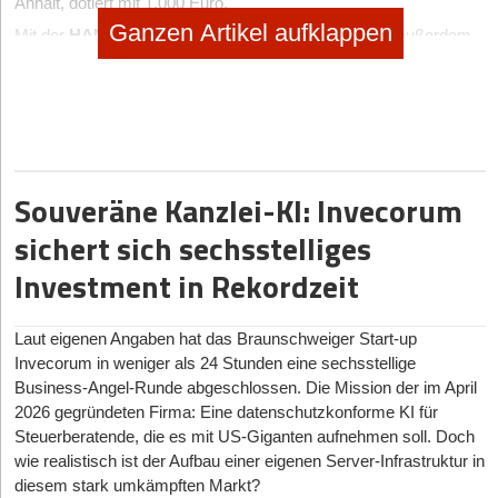
Anhalt, dotiert mit 1.000 Euro.
Ganzen Artikel aufklappen
Mit der
HANGAR Night
erwartet die Teilnehmenden außerdem
ein besonderes Abendformat mit Innovation Walks, Drinks, Live-
Musik und Austausch in außergewöhnlicher Atmosphäre.
Die
Bewerbungsphase läuft noch bis zum 14. Juni 2026
.
Weitere Informationen zu Teilnahmebedingungen, Förderung und
Bewerbung gibt es unter:
pitchday.investforum.de
Der Investforum Pitch-Day 2026 ist ein Angebot der
IMPETUUM
Souveräne Kanzlei-KI: Invecorum
GmbH
– Institut für Wissens- und Technologietransfer an der
sichert sich sechsstelliges
Martin-Luther-Universität Halle-Wittenberg – und wird durch das
Ministerium für Wirtschaft, Tourismus, Landwirtschaft und
Investment in Rekordzeit
Forsten mit Mitteln des Europäischen Sozialfonds Plus und des
Landes Sachsen-Anhalt gefördert
Laut eigenen Angaben hat das Braunschweiger Start-up
Invecorum in weniger als 24 Stunden eine sechsstellige
Hat Ihnen der Artikel gefallen?
Business-Angel-Runde abgeschlossen. Die Mission der im April
2026 gegründeten Firma: Eine datenschutzkonforme KI für
Dann melden Sie sich kostenlos für unseren
Newsletter
an, um
Steuerberatende, die es mit US-Giganten aufnehmen soll. Doch
exklusive Inhalte zu erhalten.
wie realistisch ist der Aufbau einer eigenen Server-Infrastruktur in
diesem stark umkämpften Markt?
eintragen