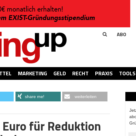
ABO
TTEL
MARKETING
GELD
RECHT
PRAXIS
TOOLS
share me!
weiterleiten
Jet
abo
. Euro für Reduktion
Grü