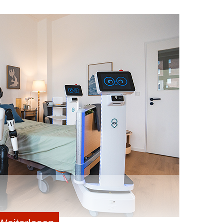
Prozent der weltweiten Methanemissionen und der
st in den letzten Jahren erheblich gestiegen.
Im Mai
han-Strategie, ihre erste Verordnung zur Reduzierung
or
. Die europäischen Erdgas-Unternehmen müssen nun
ng, Meldung und Verifizierung von Methanemissionen im
ie obligatorische Erkennung und Reparatur von
en in den USA bereits geltenden Bestimmungen der
A) und den Rahmenbestimmungen des Oil and Gas
n sich alle Erdgasunternehmen, die in der EU tätig
n und künftig exakte Zahlen für jede einzelne Anlage und
die derzeit auf dem Markt erhältlichen Lösungen nicht
o hilft Erdgasunternehmen dabei, neue EU-
anlecks in ihren Anlagen weitgehend manuell
Dies ist sehr zeitaufwändig, da jedes Leck einzeln von
den muss. Aus diesem Grund beschränken sich die
g von Sicherheitsrisiken, wie zum Beispiel durch den
e Lecks aufspüren können. Kleinere Lecks werden
e sich langfristig sehr negativ auf die Umwelt