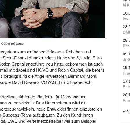
IAA
16.
Inv
23.
DME
28.
Krüger (c) atimo
Bit
ebssystem zum einfachen Erfassen, Beheben und
09.
e Seed-Finanzierungsrunde in Höhe von 5,1 Mio. Euro
deG
tion Capital angeführt, neu hinzu gekommen ist auch
15.
fall mit dabei sind HCVC und Robin Capital, die bereits
Fra
lls beteiligt sind die Angel-Investoren Bernhard Mohr,
17.
r, sowie David Rowans VOYAGERS Climate-Tech
Ent
20.
die weltweit führende Plattform für Messung und
Per
en zu entwickeln. Das Unternehmen wird die
eiterzuentwickeln, neue Entwickler*innen einzustellen
» al
er-Success-Team aufzubauen. Zu den Kund*innen
al, EWE und Verteilnetzbetreiber wie zum Beispiel