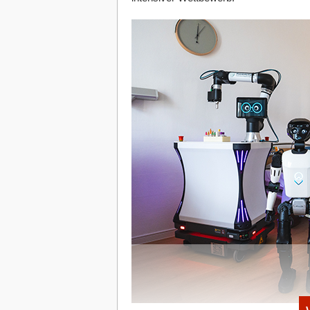
Der Energiesektor verursacht etwa 20 
Druck auf die Öl- und Gasunternehmen i
2024 verabschiedete die EU die EU-Met
von Methanemissionen im Energiesekt
Vorschriften zur verbesserten Erfassu
Energiesektor einhalten, zu der auch d
Leckagen (LDAR) gehören. Dies folgt d
Environmental Protection Agency (EP
Methane Partnership (OGMP). Nun müsse
sind, an strenge LDAR-Richtlinien halte
Emissionsquelle melden. Dafür reichen 
aus.
Digitale All-in-One-Lösung von atmi
Methanverordnung einzuhalten
Bislang haben Erdgasunternehmen Meth
aufgespürt, protokolliert und repariert. 
Menschen lokalisiert und behoben wer
meisten Unternehmen auf die Beseitigun
Einsatz von Gaswarnanlagen, die groß
dagegen meist vernachlässigt, obwohl si