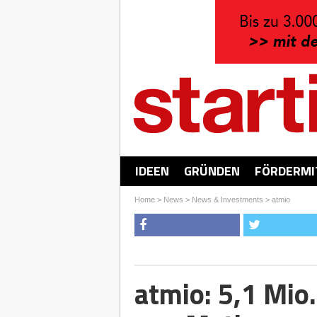
IDEEN
GRÜNDEN
FÖRDERMI
Home
>
News
>
News & Investments
>
atmio
atmio: 5,1 Mio