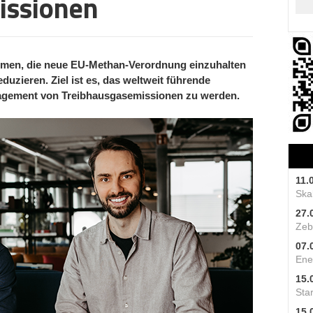
issionen
hmen, die neue EU-Methan-Verordnung einzuhalten
uzieren. Ziel ist es, das weltweit führende
gement von Treibhausgasemissionen zu werden.
11.
Skal
27.
Zeb
07.
Ene
15.
Star
15.