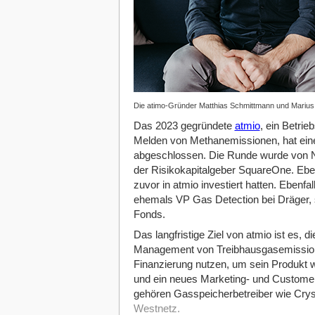
Die atimo-Gründer Matthias Schmittmann und Marius 
Das 2023 gegründete
atmio
, ein Betri
Melden von Methanemissionen, hat ein
abgeschlossen. Die Runde wurde von No
der Risikokapitalgeber SquareOne. Eben
zuvor in atmio investiert hatten. Ebenfa
ehemals VP Gas Detection bei Dräge
Fonds.
Das langfristige Ziel von atmio ist es, 
Management von Treibhausgasemission
Finanzierung nutzen, um sein Produkt w
und ein neues Marketing- und Custom
gehören Gasspeicherbetreiber wie Cryst
Westnetz.