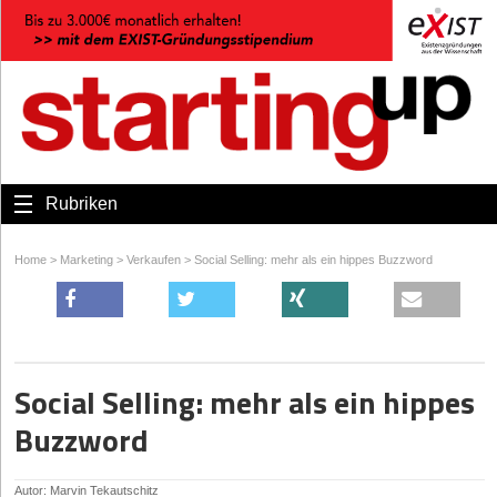
Rubriken
Home
>
Marketing
>
Verkaufen
>
Social Selling: mehr als ein hippes Buzzword
Social Selling: mehr als ein hippes
Buzzword
Autor: Marvin Tekautschitz