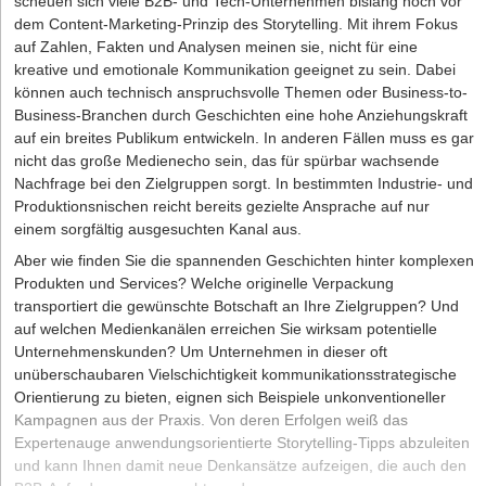
scheuen sich viele B2B- und Tech-Unternehmen bislang noch vor
dem Content-Marketing-Prinzip des Storytelling. Mit ihrem Fokus
auf Zahlen, Fakten und Analysen meinen sie, nicht für eine
kreative und emotionale Kommunikation geeignet zu sein. Dabei
können auch technisch anspruchsvolle Themen oder Business-to-
Business-Branchen durch Geschichten eine hohe Anziehungskraft
auf ein breites Publikum entwickeln. In anderen Fällen muss es gar
nicht das große Medienecho sein, das für spürbar wachsende
Nachfrage bei den Zielgruppen sorgt. In bestimmten Industrie- und
Produktionsnischen reicht bereits gezielte Ansprache auf nur
einem sorgfältig ausgesuchten Kanal aus.
Aber wie finden Sie die spannenden Geschichten hinter komplexen
Produkten und Services? Welche originelle Verpackung
transportiert die gewünschte Botschaft an Ihre Zielgruppen? Und
auf welchen Medienkanälen erreichen Sie wirksam potentielle
Unternehmenskunden? Um Unternehmen in dieser oft
unüberschaubaren Vielschichtigkeit kommunikationsstrategische
Orientierung zu bieten, eignen sich Beispiele unkonventioneller
Kampagnen aus der Praxis. Von deren Erfolgen weiß das
Expertenauge anwendungsorientierte Storytelling-Tipps abzuleiten
und kann Ihnen damit neue Denkansätze aufzeigen, die auch den