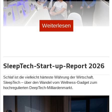
Die Konkurrenz ist massiv finanziert und operiert international
treiben das Wachstum rasant voran. An erster Stelle steht das
verschiedenen Städten aktiv genutzt.
Anfangsphase war ich selbst sehr sichtbar und nahbar. Ich habe
(z.B. Q-CTRL mit Büros unter anderem in Sydney, Los Angeles
sogenannte
Neuro-Adaptive Learning
. Hierbei wird die
auf Kommentare reagiert, Fragen beantwortet und auch offen
Detailtiefe:
Nutzer*innen haben bereits über 2.400 Getränke
und Berlin). Für ein junges Münchner Startup bedeutet das: Die
Erholungsökonomie direkt in den Lernprozess integriert.
gesagt, wenn wir auf etwas noch keine Antwort hatten. Diese
dokumentiert und Barcodes via Smartphone-Kamera erfasst.
Uhr tickt. Der Sieg beim
BayStartUP-Wettbewerb
ist ein
Ermüdungserscheinungen werden durch Wearables gemessen,
Nähe lässt sich später natürlich nicht vollständig skalieren, aber
erstklassiger Meilenstein, muss nun aber zügig in hochvolumige
woraufhin die KI-gestützte Lernplattform automatisch das Tempo
Weiterlesen
Gebunden wird die Community durch Spieltrieb: Es gibt das
sie prägt die Kultur einer Community. Das Flywheel beginnt aus
Finanzierungsrunden umgemünzt werden.
drosselt oder Mikrolern-Einheiten anbietet. Vorreiter wie die
Maskottchen „Käpt'n Kork“, ein Level-System, einen
meiner Sicht nicht mit Reichweite, sondern mit Relevanz. Wenn
Das SAVIN-Team © SAVIN
etablierten Corporate-Coaching-Plattformen integrieren längst
Schrittzähler und lokale Push-Benachrichtigungen.
die ersten Menschen wirklich überzeugt sind, werden sie zu
Einordnung und Fazit
digitale Schlaf-Coaches in ihre Suiten, da die Neurowissenschaft
Hinter dem modernen Branding von SAVIN, das sich von „SAVe
Multiplikatorinnen. Sie teilen Beiträge, erzählen Freundinnen
beweist, dass Tiefschlafphasen für die Gedächtniskonsolidierung
und INvest“ ableitet und seit dem 1. Oktober 2025 aktiv am
QOODA ist ein Paradebeispiel für den modernen DeepTech-
Der Markt: Ein Millionenpotenzial auf der Straße
davon und bringen neue Menschen mit. Dieses Wachstum ist
essenziell sind.
Markt ist, verbirgt sich kein klassisches, eigenfinanziertes
Ansatz "Made in Germany". Das Team kombiniert
langsamer als eingekaufte Reichweite, aber oft wesentlich
Laut Umweltbundesamt liegt die Rücklaufquote für Einwegpfand
FinTech. Das Unternehmen ist ein strategisches Corporate-
herausragende akademische Exzellenz mit einem erstaunlich
Der zweite Treiber ist
Immersive Skill-Routing
via Spatial
stabiler.
bei starken 98 Prozent. Doch der verbleibende Rest, der
Venture und eine 100-prozentige Tochtergesellschaft der EAM-
pragmatischen Markteintritt. Anstatt den Versuch zu wagen, mit
Computing. AR- und VR-Headsets werden für hochkomplexe
SleepTech-Start-up-Report 2026
sogenannte Pfandschlupf, summiert sich laut Zimmermanns
Marketing für Tabus
Gruppe, eines etablierten kommunalen Energieversorgers mit
25.000 Euro Startkapital eine eigene Hardware-Fabrik aus dem
Maschinenschulungen und Hochrisiko-Trainings (wie
Berechnungen auf einen deutschlandweiten Verlust von rund 225
fast 100-jähriger Geschichte.
Boden zu stampfen, fokussieren sich die Münchner auf den
StartingUp:
Wie bereits erwähnt: Die Wechseljahre sind oft noch
Medizintechnik oder Flugzeugwartung) genutzt. In den
Millionen Euro im Jahr.
USP: die Algorithmen, die Sensorfusion und die
ein Tabu. Wie vermarktest du ein Produkt, wenn die betroffene
Schlaf ist die vielleicht härteste Währung der Wirtschaft.
Acceleratoren der TUM und des Cyber Valleys entstehen derzeit
„Wir haben den Vorteil, dass wir als Start-up agieren dürfen und
Modulentwicklung (TRL 4-6). Das begleitende Consulting-
Auf die kritische Nachfrage, wie viel davon durch Pfandpirat
Zielgruppe die offene Auseinandersetzung oder den Suchbegriff
SleepTech – über den Wandel vom Wellness-Gadget zum
erste Stealth-Spin-offs, die Spatial Computing direkt mit Echtzeit-
bewusst Dinge anders machen können“, erklärt Geschäftsführer
Geschäft liefert zudem wichtige Bodenhaftung und frühe
tatsächlich wieder messbar im Kreislauf landet, bemüht sich der
anfangs meidet?
hochregulierten DeepTech-Milliardenmarkt.
EEG-Wearables koppeln, um kognitive Überlastung im Training
Dr. Manuel Karb die Struktur. Gleichzeitig könne das Team auf
Kund*innenkontakte.
Gründer um saubere journalistische Distanz zu seinen eigenen
live zu messen und zu korrigieren.
das Expertenwissen der Konzernmutter zurückgreifen. Wer nun
Dr. Saskia Appelhoff:
Wir starten häufig nicht mit dem Begriff
Zahlen: „Ich trenne hier sehr bewusst zwischen Potenzial,
externe Geldgeber hinter dem Projekt vermutet, irrt. Karb stellt
Die Technologie adressiert ein brennendes, globales Problem: die
„Wechseljahre“, sondern mit der konkreten Lebensrealität der
Der dritte Sektor umfasst
Verified Credentialing
mittels
dokumentierten Funden und nachweisbarer Rückführung.“ Die
klar: „Dass wir vollständig von unserer Muttergesellschaft
Verletzlichkeit von GPS-Systemen. Wenn es QOODA gelingt,
Frauen. Viele suchen nicht nach „Perimenopause“, sondern nach
Blockchain-Technologie, wodurch lebenslange Lernfortschritte
Millionen-Hochrechnung diene vor allem dazu, das Ausmaß des
finanziert werden, verschafft uns eine Unabhängigkeit, die viele
die Industrialisierungspartnerschaften (TRL 7-9) erfolgreich
Schlafproblemen, Gewichtszunahme, Gelenkschmerzen,
fälschungssicher an Personalabteilungen übermittelt werden.