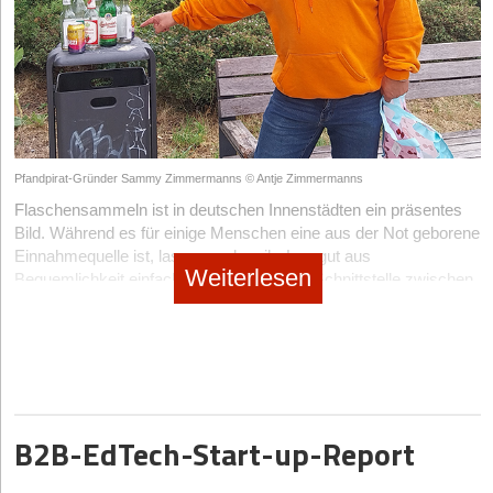
wurde im Jahr 2025 in München gegründet. Das fünfköpfige
Fragen auf, die viele Betroffene nicht einmal ihrer Ärztin oder
eintragen
Gründerteam bringt das notwendige Rüstzeug aus
ihrem Partner stellen. Ich habe gelernt, dass eine starke Marke
Quantenphysik, Informatik und Industrieerfahrung mit: Neben
nicht immer diejenige ist, die am lautesten spricht. Gerade in
CEO Dr. Björn Pötter stehen Dr. Inés de Vega, Dr. Peter Eder
einem Tabumarkt ist es häufig diejenige, die am besten zuhört
(COO), Dr. Sadegh Ebrahimi (CTO) und Ahmad Nikmanesh an
und die richtigen Worte für etwas findet, das die Zielgruppe bisher
der Spitze des Unternehmens.
selbst kaum benennen konnte.
Ihre gemeinsame Mission beschreiben sie als die
Die Reichweiten-Falle
Pfandpirat-Gründer Sammy Zimmermanns © Antje Zimmermanns
Modernisierung der sogenannten „OODA-Schleife“ (Observe,
StartingUp:
Du sagst, Start-ups verwechseln oft Reichweite mit
Diese Artikel könnten Sie auch interessieren:
Flaschensammeln ist in deutschen Innenstädten ein präsentes
Orient, Decide, Act) – einem Konzept aus der Militärstrategie,
Wachstum. Woran erkennst du das, und ab wann wird der reine
Bild. Während es für einige Menschen eine aus der Not geborene
das durch Quantentechnologie und KI in diversen
04.08.206
|
Unternehmer-Typen
Fokus auf „Vanity Metrics“ gefährlich?
Einnahmequelle ist, lassen andere ihr Leergut aus
Anwendungsdomänen schnellere und intelligentere
Weiterlesen
„Reichweite ist nicht Wachstum“: Warum Ex-
Dr. Saskia Appelhoff:
Reichweite zeigt zunächst nur, dass
Bequemlichkeit einfach stehen. An dieser Schnittstelle zwischen
Entscheidungen ermöglichen soll.
etwas gesehen wurde. Sie sagt ja noch nicht, ob Menschen einer
Verschwendung und Recycling setzt die Plattform
Pfandpirat
an.
Zalando-Managerin Dr. Saskia Appelhoff heute auf
Marke vertrauen, wiederkommen, sie weiterempfehlen oder
Die Hard Facts zu QOODA
Community-Building setzt
bereit sind, für ihr Angebot zu bezahlen. Die Verwechslung
So funktioniert Pfandpirat in der Praxis
Gründung:
2025 (HRB 305706, Amtsgericht München)
beginnt häufig dann, wenn Gründerinnen und Gründer ihre
31.07.2026
Die Plattform läuft als Progressive Web App (PWA) direkt und
|
Trends
Stammkapital:
25.000 Euro
Entscheidungen vor allem nach Followerzahlen, Views oder
ohne Installation im Browser. Wer unterwegs auf Leergut stößt,
GridTech-Start-up-Report 2026: Das Stromnetz ist
kurzfristigen Peaks ausrichten. Ein viraler Beitrag kann sich
Technologie:
Quantensensorik, Sensorfusion, KI-gestützte
wird Teil einer digitalen Schnitzeljagd:
großartig anfühlen. Wenn danach aber niemand den Newsletter
B2B-EdTech-Start-up-Report
Magnetfeldkartierung (MagANav)
das neue Gold
Melden & Markieren:
Nutzer*innen markieren den Fundort
abonniert, ein Angebot nutzt oder dauerhaft Teil der Community
Zielmärkte:
Luftfahrt, autonome Systeme, Robotik, UXO-
von weggeworfenen Flaschen oder Dosen auf einer GPS-
wird, war es Aufmerksamkeit, aber noch kein Wachstum.
28.07.2026
|
Wettbewerbe & Initiativen & Studien