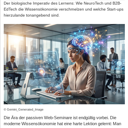
Detektion
Der biologische Imperativ des Lernens: Wie NeuroTech und B2B-
basierten Karte – das funktioniert für schnelle Hinweise
Gefährlich wird es, wenn das Unternehmen beginnt, für den
Im Labor erdacht, am Markt erstickt? Die Wahrheit
Auszeichnungen:
1. Platz beim Münchener Businessplan
EdTech die Wissensökonomie verschmelzen und welche Start-ups
inzwischen sogar ohne Account.
Algorithmus statt für die Kundinnen und Kunden zu arbeiten.
Wettbewerb 2026 (BayStartUP)
hierzulande tonangebend sind.
über Deutschlands akademische Start-ups
Dann wird immer mehr Content produziert, Kampagnen werden
Scannen & Dokumentieren:
Wer tiefer einsteigen will, kann
immer lauter und Budgets steigen, ohne dass klar ist, welche
Getränkearten genau dokumentieren und Barcodes direkt
Der Markt: Mehr als nur Navigation
28.06.2026
|
Trends
Beziehung daraus eigentlich entsteht. Für mich sind deshalb
über die Smartphone-Kamera erfassen.
Die Anwendungsfälle für QOODAs Technologie gehen weit über
andere Fragen entscheidend: Kommen Menschen zurück?
B2B-EdTech-Start-up-Report
Sammeln & Finden:
Lokale Push-Benachrichtigungen
die klassische Luftfahrt hinaus. Ein besonders eindrucksvolles
Sprechen sie mit uns? Empfehlen sie uns weiter? Verstehen wir
informieren die Community, sobald neues Pfand in der Nähe
Beispiel für den praktischen Nutzen ihrer DeepTech-Entwicklung
besser, was sie brauchen? Und entsteht aus dieser Beziehung
gemeldet wurde.
ist die Kampfmittelräumung (UXO – Unexploded Ordnance) in
irgendwann eine tragfähige wirtschaftliche Verbindung?
Aufsteigen & Spielen:
Belohnt wird das Engagement durch
Krisengebieten wie der Ukraine. In Zusammenarbeit mit der
Reichweite kann der Anfang von Wachstum sein. Aber sie ist
Gamification-Elemente – vom Maskottchen „Käpt'n Kork“ über
Dropla Tech ApS nutzt QOODA die Tatsache, dass
nicht das Ziel. Echte Markenstärke zeigt sich nicht darin, wie
einen integrierten Schrittzähler bis hin zu einem XP-Level-
Quantensensoren eine bis zu tausendfach höhere Sensitivität als
viele Menschen einmal hingeschaut haben, sondern darin, wie
System, in dem man vom Matrosen bis zum Admiral
klassische Methoden aufweisen, um Minen und Blindgänger
viele bleiben.
aufsteigen kann.
zuverlässiger zu detektieren.
Community statt Kampagne
Darüber hinaus streckt das Start-up seine Fühler in Richtung
KI als virtueller Co-Founder
StartingUp:
Hinter dem Buzzword „Community“ steckt oft nur
Predictive Maintenance (vorausschauende Wartung) aus. Mit
ein Instagram-Account. Was ist für dich der strategische
Hinter dem Projekt steht der 48-jährige IT-Softwaremanager
quantenmagnetischer und THz-Bildgebung sollen beispielsweise
Unterschied zwischen einem reinen Marketing-Kanal und einer
Sammy Zimmermanns aus Dresden. Die Gründungsgeschichte
nichtleitende Bauteile von Flugzeugen (wie Radome) präzise auf
© Gemini_Generated_Image
echten, wachstumstreibenden Community wie dem
von Pfandpirat ist ein klassisches Beispiel für ein Problem, das
Defekte inspiziert werden. Diese Diversifikation des Portfolios ist
MeNotPause Circle?
aus dem eigenen Alltag heraus gelöst wurde: Aus
Die Ära der passiven Web-Seminare ist endgültig vorbei. Die
strategisch klug, um unterschiedliche Einnahmequellen in B2B-
gesundheitlichen Gründen begann Zimmermanns, täglich
moderne Wissensökonomie hat eine harte Lektion gelernt: Man
Dr. Saskia Appelhoff:
Ein Marketing-Kanal funktioniert
Märkten zu erschließen.