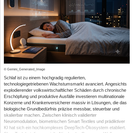
Problems greifbar zu machen. Um die reine Meldung
Start-ups erst erreichen müssen.“ Pläne für externe Investoren
abzuschließen, steht dem Start-up ein Multi-Milliarden-Markt
Schwindel, Stimmungsschwankungen, Erschöpfung oder
Pioniere wie CoachHub haben den Weg geebnet, doch die neuen
perspektivisch in belastbare Daten umzuwandeln, testet
gebe es aktuell nicht.
offen. Das größte Risiko bleibt jedoch das Timing und das
Libidoverlust. Manche gehen jahrelang von Facharzt zu
Treiber gehen tief in die biometrische und technologische
Pfandpirat aktuell einen „Pfandbon-Check“ in der Beta-Version.
Kapital. Die internationale Konkurrenz, insbesondere aus dem
Facharzt, ohne dass jemand die Symptome zusammendenkt.
Infrastruktur der Unternehmen über.
Hierüber können Nutzer*innen ihre Rückgaben validieren lassen.
Der „Geld-Strom-Speicher“ und die Frage nach der Marge
angloamerikanischen und australischen Raum, ist mit prall
Deshalb müssen wir dort ansetzen, wo die Frau gerade steht und
gefüllten Kriegskassen bereits im Feldtest. Für QOODA gilt es
Zudem weitet die Plattform ihren Fokus auf verschenkte
nicht dort, wo wir sie gern hätten. Wir benennen das Symptom,
Reality Check: Gescheiterte Hoffnungen & Lektionen
Für die finanztechnische Umsetzung hat sich das Führungsduo
nun, den Schub des Businessplan-Siegs zu nutzen, um die
Gegenstände am Straßenrand aus. Ist das eine strategische
schaffen einen Wiedererkennungsmoment und ordnen dann ein,
aus Philip Rudolph und Dr. Manuel Karb externe Expertise an
Doch der Weg in diese profitable Gegenwart war gepflastert mit
europäische technologische Souveränität in diesem Sektor
Flucht nach vorn, weil die Pfand-Nische zu eng wird? „Für mich
dass Hormone eine mögliche Rolle spielen können. Ohne Panik
Bord geholt: Die nachhaltigen Fonds und die
schmerzhaften Marktkorrekturen. Ein prominentes Beispiel für
entscheidend mitzugestalten.
ist das keine Flucht aus einer Nische, sondern eine logische
zu machen, ohne Ferndiagnosen und ohne zu behaupten, es
Vermögensverwaltung werden vom Leipziger FinTech Evergreen
gescheiterte Hoffnungen war die Insolvenz des Berliner B2B-
Erweiterung derselben Grundidee“, kontert Zimmermanns.
gebe eine Lösung für alle. Wichtig ist auch die Tonalität.
abgewickelt.
Coaching-Start-ups Sharpist im Frühjahr 2024, bevor es in Teilen
Dinge, die noch einen Wert haben, sollen nicht unsichtbar
Gesundheitsthemen werden häufig entweder sehr klinisch oder
gerettet werden konnte. Trotz massiver Finanzierungsrunden in
Das Geschäftsmodell basiert auf einem sogenannten „Geld-
verschwinden. Pfand bleibe der Kern, aber der Verschenken-
sehr problemorientiert kommuniziert. Wir wollen medizinisch
der Pandemie brach das Modell unter seiner eigenen
© Gemini_Generated_Image
Strom-Speicher“ und zielt auf maximale Bequemlichkeit ab.
Modus öffne die App in Richtung einer breiteren Zero-Waste- und
fundiert sein, aber trotzdem so sprechen, wie Frauen tatsächlich
Kostenstruktur zusammen. Dieser Crash liefert heutigen
Kundinnen und Kunden zahlen einen monatlichen Festbetrag, der
Schlaf ist zu einem hochgradig regulierten,
Kreislaufwirtschaft.
miteinander sprechen. Dazu gehören Empathie und
EdTech-Gründer*innen vier fatale Fallstricke, die es zwingend zu
bewusst über den reinen Stromkosten liegt. Die Differenz fließt
technologiegetriebenen Wachstumsmarkt avanciert. Angesichts
Ernsthaftigkeit, aber auch Humor. Denn Tabus verschwinden
vermeiden gilt.
direkt in diesen Speicher. Doch wo genau liegt bei diesem
explodierender volkswirtschaftlicher Schäden durch chronische
Wettbewerb und Positionierung im Markt
nicht nur durch Fakten. Sie verschwinden auch, wenn Menschen
Konstrukt die Marge für das Start-up?
Erschöpfung und produktive Ausfälle investieren multinationale
Der erste Fallstrick ist die chronische Abhängigkeit von VC-
merken, dass sie offen darüber sprechen dürfen.
Der Markt rund um Flaschenpfand und Stadtreinigung ist
Konzerne und Krankenversicherer massiv in Lösungen, die das
Kapital bei gleichzeitiger Vernachlässigung der Unit
„Wir verdienen an der Energielieferung und verzichten aktuell auf
keineswegs unbesetzt, aber fragmentiert. Während Initiativen wie
Die Nischen-Illusion
biologische Grundbedürfnis präzise messbar, steuerbar und
Economics; unprofitables Wachstum wird 2026 vom Markt
die AuM-Fee“, antwortet Co-Geschäftsführer Philip Rudolph offen
Pfandgeben.de private Haushalte direkt an bedürftige
StartingUp:
skalierbar machen. Zwischen klinisch validierter
„Female Founders“-Produkte oder Tabuthemen
brutal abgestraft.
auf die Frage nach dem Erlösmodell. Der Ansatz sei, einen
Flaschensammler*innen vermitteln und Pfand gehört daneben
gelten bei Investor*innen oft als „Nische“. Wie überzeugst du
Neuromodulation, biometrischen Smart Textiles und prädiktiver
bisher nicht existierenden Kundennutzen zu erzeugen, der aber
Zweitens unterschätzen Gründer*innen noch immer die B2B-
als breite Sensibilisierungskampagne auftritt, positioniert sich
Skeptiker*innen, dass in diesen unterschätzten Märkten
KI hat sich ein hochkomplexes DeepTech-Ökosystem etabliert.
unterm Strich nicht mehr koste. Rudolph kalkuliert strategisch:
Sales-Zyklen. Enterprise-Kunden brauchen oft sechs bis
Pfandpirat hybrid: mit einer GPS-basierten PWA für Casual