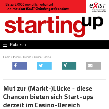
Rubriken
Home
>
Ideen
>
Trends
>
Online-Casino
Mut zur (Markt-)Lücke - diese
Chancen bieten sich Start-ups
derzeit im Casino-Bereich