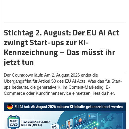
entscheidet dann sehr klar, was ihr nicht macht. Fokus ist gerade
Der zweite massive Treiber sind biometrische Smart
Capital, die vor allem dann investieren, wenn das EdTech-Modell
ausrollen lässt. Doch die Transformation von einer
und Konsumprodukt ein Verlust der Transparenz beim
in einer frühen Phase eine Überlebensstrategie.
Textiles. Mit Graphen durchzogene Matratzenbezüge und
astreine B2B-SaaS-Metriken aufweist und Skalierbarkeit
sympathischen Community-Idee hin zum skalierbaren
tatsächlichen Kilowattstunden-Preis.
sensorgestützte Recovery-Sleepwear regulieren die
StartingUp:
Saskia Appelhoff, danke für die spannenden
verspricht. Corporate VCs aus der Industrie, allen voran
tripbot-Gründer Nico Neser © privat
Geschäftsmodell erfordert zwingend eine ausgereifte
SAVIN positioniert sich in der Mitte zweier hochkompetitiven
Mikroklimata des Körpers vollautomatisch, inspiriert von den
Insights!
Bertelsmann Next und Holtzbrinck Digital, sichern sich durch
Monetarisierungsstrategie.
Hinter
tripbot
steht kein großes Entwicklerteam, sondern ein
Welten. Auf der einen Seite kämpfen Anbieter wie Ostrom oder
dynamischen Temperatur-Algorithmen, die Eight Sleep einst
strategische Investments frühzeitig die Technologien, die ihr
Stichtag 2. August: Der EU AI Act
Das Interview führte StartingUp-Chefredakteur Hans Luthardt
klassischer Solo-Founder. Der Fachabiturient Nico Neser aus
Wo also steht das Projekt in drei Jahren? Sucht Sammy
Tibber mit dynamischen Tarifen um Marktanteile, auf der anderen
salonfähig machte.
eigenes Verlags- und Bildungsgeschäft digitalisieren. Der wahre
Mittelfranken hegte eigentlich den Berufswunsch, Pilot zu
Zimmermanns aktiv nach Investor*innen? „In drei Jahren möchte
dominieren Neobroker wie Trade Republic den Anlagemarkt.
zwingt Start-ups zur KI-
Motor der Innovation liegt jedoch in der Frühphase bei erfahrenen
Der dritte und mit Abstand lukrativste Sektor ist der B2B
werden, weshalb das Thema Reisen für ihn auch privat eine
ich, dass Pfandpirat nicht mehr nur als Dresdner App
Während Strom meist nur über den Preis und Vergleichsportale
Business Angels. Prominente Köpfe wie Verena Pausder treiben
Corporate Sleep Market. Hier verkaufen Gründer keine
wahrgenommen wird, sondern als kleine digitale Infrastruktur für
zentrale Rolle spielt. Die Idee zu tripbot entstand laut Neser Mitte
Kennzeichnung – Das müsst ihr
verkauft wird, erfordern Anlageprodukte enormes Vertrauen.
die Branche seit Jahren voran, flankiert von starken Angel-
Hardware mehr an Endkunden, sondern lizensieren
Pfand, Stadtraum und Kreislaufwirtschaft“, wünscht sich der
2025 aus einer persönlichen Nutzerfrustration: Er sei es leid
Syndikaten wie encourageventures, die gezielt diverses Gründen
„Zu Beginn sind die CAC höher, was aber vor allem daran liegt,
jetzt tun
ganzheitliche, KI-gestützte Schlaf-Coaching-Plattformen wie
Gründer. Er sei durchaus offen für Business Angels oder
gewesen, unzählige Browser-Tabs öffnen zu müssen, um Preise,
im Bildungsbereich fördern und Start-ups den entscheidenden
dass wir eine komplett neue Marke bekannt machen müssen“,
Sleepio oder Shleep als Employee-Benefit-Programme an
Partner*innen – vorausgesetzt, sie bringen einen echten Zugang
Hotels und Bewertungen mühsam zu vergleichen.
ersten Runway sichern.
gibt Philip Rudolph mit Blick auf die Kundengewinnungskosten
DAX-Konzerne, um die Resilienz der Belegschaft messbar
zum Thema öffentlicher Raum mit. Und noch etwas ist ihm
(Customer Acquisition Costs) zu. Vertrauen spiele auch bei
Der Countdown läuft: Am 2. August 2026 endet die
„Vom ersten ernsthaften Prototypen bis zum heutigen
zu erhöhen und Ausfallzeiten zu minimieren.
wichtig: Partner*innen müssten die Mission verstehen, „und nicht
Energie eine große Rolle. Das Unternehmen versucht die
Übergangsfrist für Artikel 50 des EU AI Acts. Was das für Start-
funktionierenden MVP war es ungefähr ein Jahr intensiver
nur schnelles Wachstum sehen“.
Kundschaft derzeit primär über digitale Werbekanäle wie Google,
Die Friedhöfe der Wearables und ihre bitteren Lektionen
ups bedeutet, die generative KI im Content-Marketing, E-
Entwicklung“, blickt Neser zurück. Aus einer simplen Idee
Meta oder Influencer direkt auf den eigenen Tarifrechner zu leiten.
Commerce oder Kund*innenservice einsetzen, liest du hier.
entsprang schnell ein komplexes Geflecht aus Flug- und
Doch der Weg in diese lukrative Gegenwart war mit prominenten
Hotelsuche, Zahlungsabläufen und einer separaten KI-
Marktopfern gepflastert. Der spektakuläre Absturz des US-
Fazit: Steile Lernkurve und viel Corporate-Sprech
Schnittstelle. Dass er sich das alles nur über YouTube
Unternehmens Hello, das mit seinem Schlafsensor „Sense“
Für Gründer und Investoren ist SAVIN zweifellos ein
knapp 50 Millionen US-Dollar einsammelte und dann krachend
beigebracht habe, sei zu kurz gegriffen, räumt der Gründer ein;
Paradebeispiel für gelungene Corporate Innovation, da es ein
den Betrieb einstellen musste, oder der harte Pivot der
KI-gestützte Entwicklungswerkzeuge hätten ihm vor allem
echtes emotionales Kundenproblem durch
französischen Firma Dreem weg vom teuren Endkundenmarkt
geholfen, schneller zu lernen. Dennoch betont er die menschliche