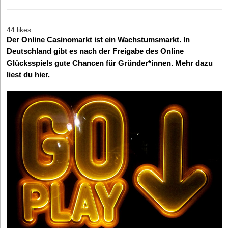
44 likes
Der Online Casinomarkt ist ein Wachstumsmarkt. In
Deutschland gibt es nach der Freigabe des Online
Glücksspiels gute Chancen für Gründer*innen. Mehr dazu
liest du hier.