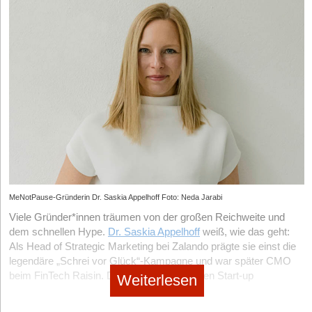
durch eine Verifizierung der Spielerdaten anhand des
Personalausweises sichergestellt werden, dass sich keine
Minderjährigen im Online Casino anmelden und an den
Automaten spielen.
Weiterhin gibt es die Auflage, dass Spieler nur maximal einen
Euro je Spin an einem Automaten einsetzen dürfen. Auf die
Einsätze wird zudem eine Steuer erhoben. Beliebte Features wie
das Autoplay oder Turbo Drehs sind nicht zugelassen. Überdies
dürfen Spieler höchstens 1.000 Euro auf ihr Spielerkonto
einzahlen. Spieler, die ein auffälliges Spielverhalten aufweisen
und sich beispielsweise eine Sperre eingerichtet haben, müssen
an die Glücksspielbehörde zur Speicherung in der zentralen
MeNotPause-Gründerin Dr. Saskia Appelhoff Foto: Neda Jarabi
Datei Oasis gemeldet werden, damit sie sich bei keinem anderen
Viele Gründer*innen träumen von der großen Reichweite und
Anbieter anmelden können.
dem schnellen Hype.
Dr. Saskia Appelhoff
weiß, wie das geht:
Als Head of Strategic Marketing bei Zalando prägte sie einst die
Online Casinos - Aussichten für die Zukunft
legendäre „Schrei vor Glück“-Kampagne und war später CMO
beim FinTech Raisin. Doch mit ihrem eigenen Start-up
Weiterlesen
Der Markt für Online Glücksspiele ist schon seit über einer
MeNotPause
, einer Plattform für Frauen in den Wechseljahren,
Dekade gewaltig gewachsen. Während es Anfang der 2000er
wählt sie bewusst einen anderen Weg. Statt Millionenbudgets in