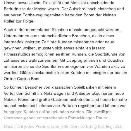
Umweltbewusstsein, Flexibilität und Mobilität entscheidende
Bedürfnisse der Masse waren. Der Aufschrei nach einfachen und
sauberen Fortbewegungsmitteln hatte den
Boom der kleinen
Roller
zur Folge.
Auch in der momentanen Situation musste umgedacht werden.
Unternehmen aus unterschiedlichen Branchen, die in dieser
internetfokussierten Zeit ihre Kunden mitnehmen oder neue
gewinnen wollten, mussten sich etwas einfallen lassen:
Fitnessstudios ermöglichen es ihren Kunden, die Sportstunde von
zuhause aus wahrzunehmen. Mit Liveprogrammen und Coaches
animieren sie so die Sportler in den eigenen vier Wänden aktiv zu
werden. Glücksspielanbieter locken Kunden mit
einigen der besten
Online Casino Boni
.
So können Besucher von klassischen Spielbanken mit einem
Vorteil den Schritt ins Netz wagen und Anbieter akquirierten neue
Nutzer. Kleine und große Gastronomiebetriebe sind heute beinahe
ausnahmslos bei Lieferservice-Portalen registriert und können von
hungrigen Kunden online gefunden werden. Die jeweiligen
Umstände geben entsprechenden Entwicklungen Raum.
Dass nicht jedes Produkt oder jeder Service Erfolg hat, liegt also