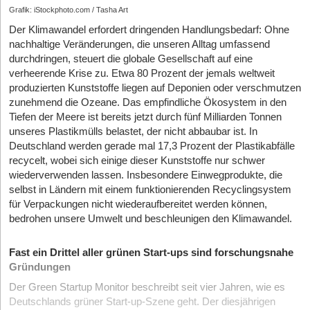
Grafik: iStockphoto.com / Tasha Art
Der Klimawandel erfordert dringenden Handlungsbedarf: Ohne
nachhaltige Veränderungen, die unseren Alltag umfassend
durchdringen, steuert die globale Gesellschaft auf eine
verheerende Krise zu. Etwa 80 Prozent der jemals weltweit
produzierten Kunststoffe liegen auf Deponien oder verschmutzen
zunehmend die Ozeane. Das empfindliche Ökosystem in den
Tiefen der Meere ist bereits jetzt durch fünf Milliarden Tonnen
unseres Plastikmülls belastet, der nicht abbaubar ist. In
Deutschland werden gerade mal 17,3 Prozent der Plastikabfälle
recycelt, wobei sich einige dieser Kunststoffe nur schwer
wiederverwenden lassen. Insbesondere Einwegprodukte, die
selbst in Ländern mit einem funktionierenden Re­cyclingsystem
für Verpackungen nicht wiederaufbereitet werden können,
bedrohen unsere Umwelt und beschleu­nigen den Klimawandel.
Fast ein Drittel aller grünen Start-ups sind forschungsnahe
Gründungen
Der Green Startup Monitor beschreibt seit vier Jahren, wie es
Deutschlands grüner Start-up-Szene geht. Der diesjährigen