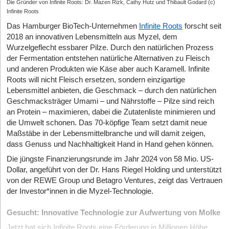
Die Gründer von Infinite Roots: Dr. Mazen Rizk, Cathy Hutz und Thibault Godard (c)
Infinite Roots
Das Hamburger BioTech-Unternehmen
Infinite Roots
forscht seit
2018 an innovativen Lebensmitteln aus Myzel, dem
Wurzelgeflecht essbarer Pilze. Durch den natürlichen Prozess
der Fermentation entstehen natürliche Alternativen zu Fleisch
und anderen Produkten wie Käse aber auch Karamell. Infinite
Roots will nicht Fleisch ersetzen, sondern einzigartige
Lebensmittel anbieten, die Geschmack – durch den natürlichen
Geschmacksträger Umami – und Nährstoffe – Pilze sind reich
an Protein – maximieren, dabei die Zutatenliste minimieren und
die Umwelt schonen. Das 70-köpfige Team setzt damit neue
Maßstäbe in der Lebensmittelbranche und will damit zeigen,
dass Genuss und Nachhaltigkeit Hand in Hand gehen können.
Die jüngste Finanzierungsrunde im Jahr 2024 von 58 Mio. US-
Dollar, angeführt von der Dr. Hans Riegel Holding und unterstützt
von der REWE Group und Betagro Ventures, zeigt das Vertrauen
der Investor*innen in die Myzel-Technologie.
Gesucht: Innovative Technologie zur Aufwertung von Molke
Jetzt hat sich Infinite Roots eine Förderung in Millionen Höhe