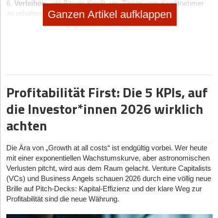
6.
Verleihen
- ein Bitcoin-Kredit, um Zinsen vom Kreditnehmer
Ganzen Artikel aufklappen
zu erhalten.
7.
Freelance-Börsen
- Tätigen Sie eine Fernarbeit gegen eine
Gebühr in BTC.
8.
ICO-Unterstützung
- Investition von Bitcoins in ein
Kryptowährungs-Startup, um Coins zu vermehren.
Im Folgenden werden wir drei der oben genannten Möglichkeiten
Profitabilität First: Die 5 KPIs, auf
näher betrachten:
die Investor*innen 2026 wirklich
Option 1: BTC-Handel
achten
Kryptowährungsbörsen handeln auf dieselbe Weise wie andere
Vermögenswerte - Aktien, Anleihen, Rohstoffe usw. Ein Trader
macht hierbei folgendes:
Die Ära von „Growth at all costs“ ist endgültig vorbei. Wer heute
1. Analysiert den aktuellen Stand der Dinge und nutzt technische
mit einer exponentiellen Wachstumskurve, aber astronomischen
Analysetools, um Vorhersagen über den Bitcoin-Kurs zu treffen;
Verlusten pitcht, wird aus dem Raum gelacht. Venture Capitalists
(VCs) und Business Angels schauen 2026 durch eine völlig neue
2. Entwickelt eine Handelsstrategie;
Brille auf Pitch-Decks: Kapital-Effizienz und der klare Weg zur
3. Abschluss von Börsengeschäften (in der Regel für einen
Profitabilität sind die neue Währung.
kurzen Zeitraum, der einen Tag nicht überschreitet).