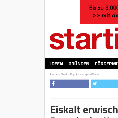
IDEEN
GRÜNDEN
FÖRDERMI
Home
>
Geld
>
Krypto
>
Krypto-Winter
Eiskalt erwisch