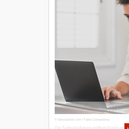
damit auch auf den Krypto-Markt auswi
würden. Dementsprechend kritisiert Cry
Robby im Falle von Bitpanda einen sein
Meinung nach schweren Managementfehle
massiven Kursverfall erlebt hat und sic
Meldung über unbegrenzten Urlaub für a
nach nicht nur verwirrend, sondern auc
Kurs befand sich Ende März 2022 bei ca
eine Erfolgsgeschichte sei, müsse das S
Entwicklungen und (Fehl-)Entscheidun
Welche Typen passen an die Start-up
Als besonders wichtig hebt CryptoRobby
Ehrlichkeit gegenüber den Mitarbeitend
Kraft, den eigenen Mitarbeitenden zu s
Unternehmen in einer schwierigen Phase
wichtig.“
Zudem spricht er im Interview einen Pu
thematisiert wird: „Diese Start-ups wer
© iStockphoto.com / Fabio Camandona
Wenn das Unternehmen dann in die Kons
Die Selbständigkeit eröffnet Freiräume, 