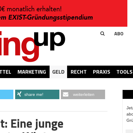
ABO
TTEL
MARKETING
GELD
RECHT
PRAXIS
TOOLS
share me!
weiterleiten
Jet
abo
t: Eine junge
Grü