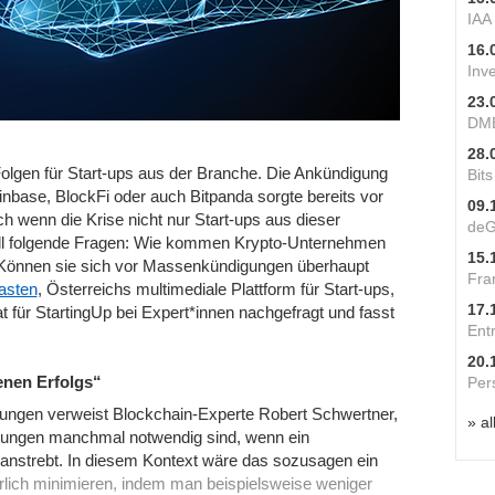
IAA
16.
Inv
23.
DME
28.
olgen für Start-ups aus der Branche. Die Ankündigung
Bit
nbase, BlockFi oder auch Bitpanda sorgte bereits vor
09.
h wenn die Krise nicht nur Start-ups aus dieser
deG
tuell folgende Fragen: Wie kommen Krypto-Unternehmen
15.
 Können sie sich vor Massenkündigungen überhaupt
Fra
asten
, Österreichs multimediale Plattform für Start-ups,
17.
hat für StartingUp bei Expert*innen nachgefragt und fasst
Ent
20.
enen Erfolgs“
Per
klungen verweist Blockchain-Experte Robert Schwertner,
» al
igungen manchmal notwendig sind, wenn ein
strebt. In diesem Kontext wäre das sozusagen ein
rlich minimieren, indem man beispielsweise weniger