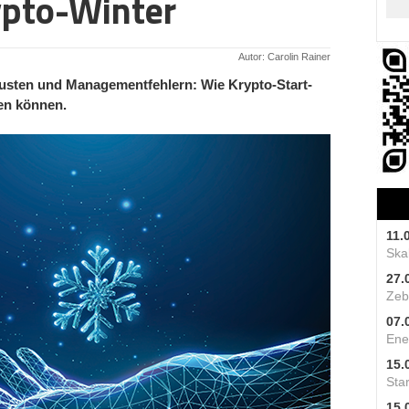
ypto-Winter
Autor: Carolin Rainer
usten und Managementfehlern: Wie Krypto-Start-
en können.
11.
Skal
27.
Zeb
07.
Ene
15.
Star
15.