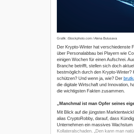
Grafik: iStockphoto.com / Alena Butusava
Der Krypto-Winter hat verschiedenste F
über Personalabbau bei Playern wie Coi
einigen Wochen für einen Aufschrei. Auc
Branche betrifft, stellen sich doch ak
bestmöglich durch den Krypto-Winter?
schützen? Und wenn ja, wie? Der
brutk
die digitale Wirtschaft und Innovation, 
die wichtigsten Fakten zusammen.
„Manchmal ist man Opfer seines eig
Mit Blick auf die jüngsten Marktentwic
alias CryptoRobby, darauf, dass Künd
Unternehmen ein massives Wachstum an
Kollateralschaden. „Den kann man natü