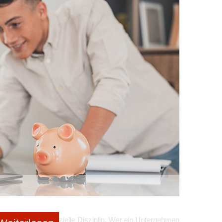
rken
pto­
Blockchain-Kenner Robert „Crypto- Robby“ Schwertner (c)
er
CryptoRobby
r: Zu einem Zeitpunkt, an dem Bitcoin bereits einen
h die Branche bereits im Bärenmarkt befand, eine
lle Mitarbeitenden zu verkünden, war seiner Meinung
h ein massiver Mana­gementfehler (Anm.: Der Bitcoin-
. 44.000 US-Dollar). Auch wenn Bitpanda unbestritten
tart-up laut Crypto­Robby nun den Preis für die
gen der vergangenen Monate zahlen.
-Spitze?
 mit Blick auf die gesamte Start-up-Szene den Faktor
en hervor: „Meines Erachtens braucht es eine große
agen, was Sache ist und offenzulegen, dass sich das
 befindet. Aber genau das ist in einem Start-up immer
nkt an, der über die Start-up-Branche immer wieder
den meistens von Pionierpersönlichkeiten gegründet.
olidierungsphase kommt, stellt sich aber die Frage:
verlangt aber finanzielle Disziplin. Wer ein Unternehmen