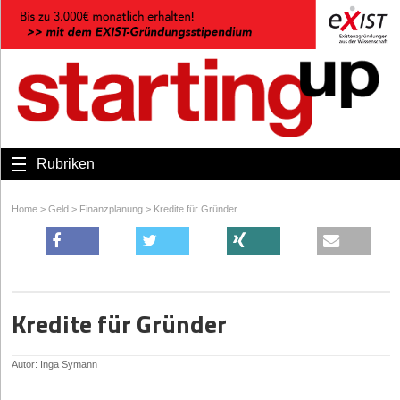
Rubriken
Home
>
Geld
>
Finanzplanung
>
Kredite für Gründer
Kredite für Gründer
Autor: Inga Symann