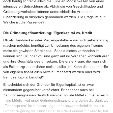
doch häufig schreckt allein die Fülle an Möglichkeiten von einer
intensiveren Betrachtung ab. Abhängig von Geschäftsidee und
Gründungsvorhaben können unterschiedliche Arten der
Finanzierung in Anspruch genommen werden. Die Frage ist nur:
Welche ist die Passende?
Die Gründungsfinanzierung: Eigenkapital vs. Kredit
Ob als Handwerker oder Mediengestalter – wer sich selbstständig
machen möchte, benötigt zur Umsetzung des eigenen Traums
meist ein gewisses Startkapital. Sobald dieses vorhanden ist,
können sich Gründer voll und ganz auf ihr Vorhaben konzentrieren
und ihre Geschäftsidee umsetzen. Die erste Frage, die man sich
als Existenzgründer daher stellen sollte, ist: Kann die Idee mithilfe
von eigenen finanziellen Mitteln umgesetzt werden oder wird
fremdes Kapital benötigt?
Entscheidet sich der Gründer für Eigenkapital, ist er zwar
niemandem gegenüber verpflichtet. Er hat aber auch bei
Zahlungsengpässen deutlich weniger liquide Mittel zum Ausgleich
– die Möglichkeit einer Gründungsfinanzierung durch die Bank als
„Finanzspritze“ ist in dieser Lage eher unwahrscheinlich, da die
Bonität zu gering ist. Entscheidet sich der Gründer für Kredite, hat