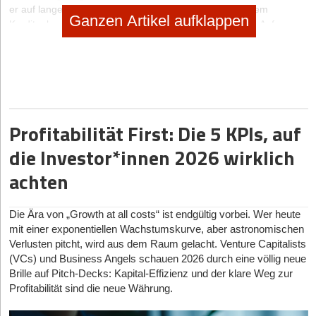
er auf lange Sicht zwar eine Verpflichtung gegenüber dem
Ganzen Artikel aufklappen
Kreditgeber. Gleichzeitig eröffnet er sich damit aber von Anfang an
eine überschaubare Zahlungslast aufgrund einer festgelegten
Kreditlaufzeit. Eventuelles Eigenkapital kann dann zum Beispiel bei
unvorhergesehenen finanziellen Engpässen als Sicherheit im
Vorfeld bereits als möglicher Türöffner für einen positiven
Kreditbescheid dienen.
Profitabilität First: Die 5 KPIs, auf
Was ist vor der Kreditaufnahme zu bedenken?
Können die Zinslast sowie die Raten von den monatlichen
die Investor*innen 2026 wirklich
Einnahmen des jungen Unternehmens ausgeglichen werden, steht
achten
einer Kreditaufnahme nichts im Weg. Denn damit kann sich ein
Gründer das langfristige Wachstum seines Unternehmens sichern
und es gleichzeitig wettbewerbsfähig machen. Doch bevor ein
Die Ära von „Growth at all costs“ ist endgültig vorbei. Wer heute
Kredit für eine Existenzgründung aufgenommen werden kann,
mit einer exponentiellen Wachstumskurve, aber astronomischen
sollte sich der Gründer über folgende Punkte im Klaren sein:
Verlusten pitcht, wird aus dem Raum gelacht. Venture Capitalists
Was ist die Geschäftsidee?
(VCs) und Business Angels schauen 2026 durch eine völlig neue
Brille auf Pitch-Decks: Kapital-Effizienz und der klare Weg zur
Gibt es einen Businessplan?
Profitabilität sind die neue Währung.
Wo soll das Geschäftskonto eröffnet werden?
Wie viel Kapital wird benötigt?