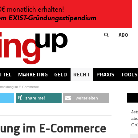
ABO
TTEL
MARKETING
GELD
RECHT
PRAXIS
TOOLS
nmeldung im E-Commerce
share me!
weiterleiten
Jet
abo
ung im E-Commerce
Grü