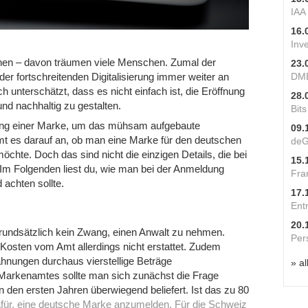
IAA
16.
Inv
en – davon träumen viele Menschen. Zumal der
23.
DME
er fortschreitenden Digitalisierung immer weiter an
ch unterschätzt, dass es nicht einfach ist, die Eröffnung
28.
und nachhaltig zu gestalten.
Bit
ldung einer Marke, um das mühsam aufgebaute
09.
 es darauf an, ob man eine Marke für den deutschen
deG
chte. Doch das sind nicht die einzigen Details, die bei
15.
Im Folgenden liest du, wie man bei der Anmeldung
Fra
 achten sollte.
17.
Ent
20.
undsätzlich kein Zwang, einen Anwalt zu nehmen.
Per
Kosten vom Amt allerdings nicht erstattet. Zudem
nungen durchaus vierstellige Beträge
» al
Markenamtes sollte man sich zunächst die Frage
n den ersten Jahren überwiegend beliefert. Ist das zu 80
afür, eine deutsche Marke anzumelden. Für die Schweiz