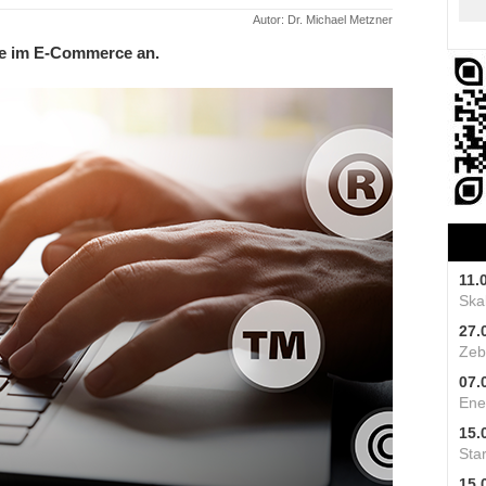
Autor: Dr. Michael Metzner
ke im E-Commerce an.
11.
Skal
27.
Zeb
07.
Ene
15.
Star
15.