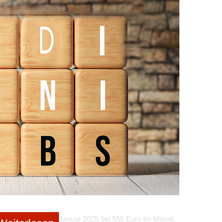
werden. Ein konsequentes Vorgehen gegen
ht. Im Übrigen verfällt eine Marke, wenn sie innerhalb
nd mittlerweile recht nutzerfreundlich und bieten einen
. Wer sich auskennt, kann diesen Weg beschreiten.
ass Markenrecht ein sehr spezielles und komplexes
tricke lauern, die mit erheblichen finanziellen Risiken
en Gründer*innen von Onlineshops unbedingt erwägen,
n. Die Vereinbarung eines Pauschalpreises ist dabei
tsanwalt
ist Rechtsanwalt für Urheber- und Medienrecht
und mit der komplexen Thematik für Unternehmen im E-
stgrenze seit dem 1. Januar 2025 bei 556 Euro im Monat,