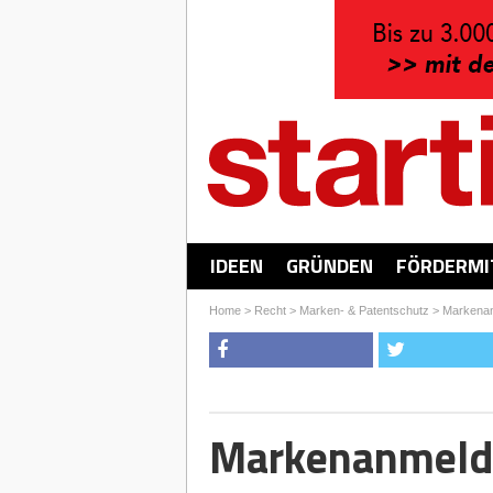
IDEEN
GRÜNDEN
FÖRDERMI
Home
>
Recht
>
Marken- & Patentschutz
>
Markena
Markenanmeld