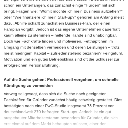
schon ein Unterfangen, das zunächst einige "Hürden" mit sich
bringt. Fragen wie: "Womit möchte ich mein Business aufziehen?"
oder "Wie finanziere ich mein Start-up?" gehören am Anfang meist
dazu. Abhilfe schafft zunächst ein Business-Plan, der einen
Fahrplan vorgibt. Jedoch ist das eigene Unternehmen dauerhaft
kaum alleine zu stemmen – helfende Hände sind unabdingbar.
Doch wie Fachkräfte finden und motivieren, Fettnäpfchen im
Umgang mit denselben vermeiden und deren Leistungen – trotz
meist niedrigem Kapital – zufriedenstellend bezahlen? Feingefühl,
Motivation und ein gutes Betriebsklima sind oft die Schlüssel zur
erfolgreichen Personalführung.
Auf die Suche gehen: Professionell vorgehen, um schnelle
Kündigung zu vermeiden
Vorweg sei gesagt, dass sich die Suche nach geeigneten
Fachkräften für Gründer zunächst häufig schwierig gestaltet. Dies
bestätigten
nach einer PwC-Studie
insgesamt 73 Prozent von
deutschlandweit 270 befragten Start-ups. Jedoch ist ein gut
ausgebauter Mitarbeiterstamm besonders für Gründer, die sich
erst einmal auf dem Markt behaupten müssen, einer der