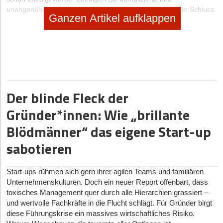
unangenehme Aufgaben zuerst und Routineaufgaben am Schluss.
Ganzen Artikel aufklappen
6. Machen Sie Pausen
Wenn Sie sich schon kleiden, als wären Sie in einem Büro, sollten
Sie auch andere Gewohnheiten auf Ihre Heimarbeit übertragen.
Machen Sie Pausen. Eine einstündige Mittagspause ist ein
perfekter Energielieferant, um Ihren Kopf wieder auf Touren zu
bekommen.
Der blinde Fleck der
7. Lassen Sie sich nicht ablenken
Gründer*innen: Wie „brillante
Auch wenn es Ihnen schwer fällt, versuchen Sie während der
Arbeit den Kontakt zu Ihren Familienmitgliedern oder Freunden zu
Blödmänner“ das eigene Start-up
vermeiden. Signalisieren Sie klar, dass Sie nicht ansprechbar sind.
Hier heißt es, Linie zu bewahren, sonst wird es mit Ihrer
sabotieren
Heimarbeit auf Dauer nicht gut gehen.
Start-ups rühmen sich gern ihrer agilen Teams und familiären
Hat Ihnen der Artikel gefallen?
Unternehmenskulturen. Doch ein neuer Report offenbart, dass
toxisches Management quer durch alle Hierarchien grassiert –
Dann melden Sie sich kostenlos für unseren
Newsletter
an, um
und wertvolle Fachkräfte in die Flucht schlägt. Für Gründer birgt
exklusive Inhalte zu erhalten.
diese Führungskrise ein massives wirtschaftliches Risiko.