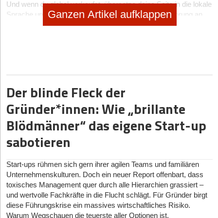
Und wenn du global verkaufst, übersetze deine Seite in die lokale
Ganzen Artikel aufklappen
Sprache und zeige Preise in der jeweiligen Landeswährung an.
Achte darauf, dass alle Eingabefelder den lokalen
Gepflogenheiten entsprechen, zum Beispiel bei Adressfeldern.
Biete die richtigen Zahlmethoden an
Ein Drittel aller abgebrochenen Käufe passiert, weil die
bevorzugte Zahlungsmethode fehlt. Millennials und Gen Z
Der blinde Fleck der
schwören auf digitale Wallets, während die ältere Generation zur
guten alten Banküberweisung neigt. Dein Ziel? Nicht jede
Gründer*innen: Wie „brillante
erdenkliche Zahlmethode anbieten, sondern genau die richtigen
Blödmänner“ das eigene Start-up
für deine Zielgruppe.
Und hier kommt der Clou: Analysiere deine Daten. Welche
sabotieren
Zahlmethoden sind gefragt, und welche bringen tatsächlich was?
Einige könnten beliebt, aber teuer in der Abwicklung sein. Andere,
Start-ups rühmen sich gern ihrer agilen Teams und familiären
wie der Kauf auf Rechnung, scheinen kostspielig, können aber
Unternehmenskulturen. Doch ein neuer Report offenbart, dass
deine Conversion signifikant steigern, besonders bei größeren
toxisches Management quer durch alle Hierarchien grassiert –
Warenkörben. Gestalte den Zahlungsbereich übersichtlich, indem
und wertvolle Fachkräfte in die Flucht schlägt. Für Gründer birgt
du ähnliche Methoden zusammenfasst.
diese Führungskrise ein massives wirtschaftliches Risiko.
Warum Wegschauen die teuerste aller Optionen ist.
Mach es einfach für deine Kund*innen