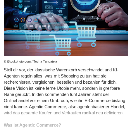
die Wahrheit
In vielen Start-ups dominieren Geschwindigkeit, Innovation und
der permanente Druck, schnell gute Ergebnisse zu liefern.
Gefühlt bleibt keine Zeit, die eigenen Zweifel zu erklären und
Ideen infrage zu stellen. In einer „Hustle-Culture“ liegt der Fokus
auf sofortiger Umsetzung. Werden Rückfragen in Meetings
persönlich genommen und Ideen öffentlich bewertet, entsteht
etwas, was Kommunikationspsycholog*innen
„Schutzschweigen“ nennen. Man hält sich zurück, um andere
nicht zu überfordern und ignoriert dabei die eigene
© iStockphoto.com / Techa Tungateja
Wahrnehmung, sich selbst und andere betreffend. Langsam und
Stell dir vor, der klassische Warenkorb verschwindet und KI-
schleichend entsteht eine neue kommunikative Grundtendenz im
Agenten regeln alles, was mit Shopping zu tun hat: sie
Team: Niemand will mehr kritisch sein. Also schweigen alle aus
recherchieren, vergleichen, bestellen und bezahlen für dich.
Rücksicht, Bequemlichkeit oder Angst, das fragile Miteinander zu
Diese Vision ist keine ferne Utopie mehr, sondern in greifbare
stören. Was also kurzfristig stabilisierend erscheint, kann
Nähe gerückt. In den kommenden fünf Jahren steht der
langfristig jede Lernbewegung und jede offene, ehrliche
Onlinehandel vor einem Umbruch, wie ihn E-Commerce bislang
Teamkultur unterdrücken.
nicht kannte. Agentic Commerce, also agentenbasierter Handel,
wird das gesamte Kaufen und Verkaufen radikal neu definieren.
Schweigen ist keine Leere, sondern ein stiller Störfaktor
Was ist Agentic Commerce?
Wir alle wissen, Konflikte verschwinden nicht, sie verändern nur