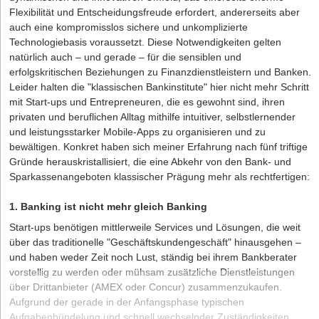
Flexibilität und Entscheidungsfreude erfordert, andererseits aber
auch eine kompromisslos sichere und unkomplizierte
Technologiebasis voraussetzt. Diese Notwendigkeiten gelten
natürlich auch – und gerade – für die sensiblen und
erfolgskritischen Beziehungen zu Finanzdienstleistern und Banken.
Leider halten die "klassischen Bankinstitute" hier nicht mehr Schritt
mit Start-ups und Entrepreneuren, die es gewohnt sind, ihren
privaten und beruflichen Alltag mithilfe intuitiver, selbstlernender
und leistungsstarker Mobile-Apps zu organisieren und zu
bewältigen. Konkret haben sich meiner Erfahrung nach fünf triftige
Gründe herauskristallisiert, die eine Abkehr von den Bank- und
Sparkassenangeboten klassischer Prägung mehr als rechtfertigen:
1. Banking ist nicht mehr gleich Banking
Start-ups benötigen mittlerweile Services und Lösungen, die weit
über das traditionelle "Geschäftskundengeschäft" hinausgehen –
und haben weder Zeit noch Lust, ständig bei ihrem Bankberater
vorstellig zu werden oder mühsam zusätzliche Dienstleistungen
über Drittanbieter (AMEX oder Concur) zusammenzukaufen.
Aufgrund der gerade in der Anfangsphase typischen
Aufgabenbündelung und schnell wechselnder Zuständigkeiten