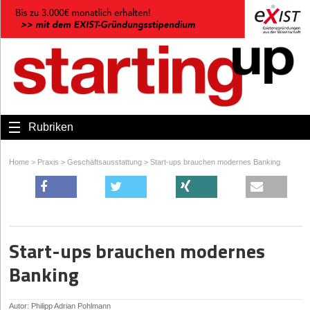
Rubriken
Home
>
Praxis
>
Geschäftsausstattung
>
Start-ups brauchen modernes Banking
Start-ups brauchen modernes
Banking
Autor: Philipp Adrian Pohlmann