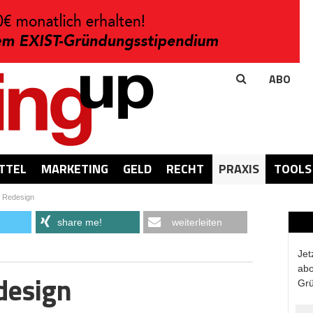
ABO
TTEL
MARKETING
GELD
RECHT
PRAXIS
TOOLS
 Redesign
share me!
weiterleiten
Jet
abo
design
Grü