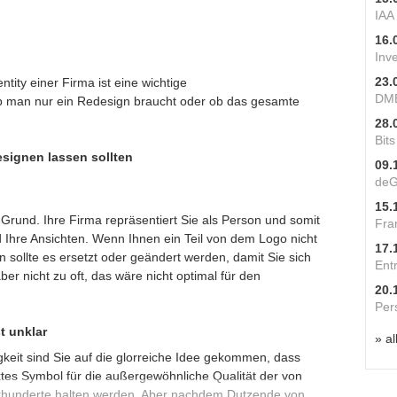
IAA
16.
Inv
23.
tity einer Firma ist eine wichtige
DME
ob man nur ein Redesign braucht oder ob das gesamte
28.
Bit
signen lassen sollten
09.
deG
15.
r Grund. Ihre Firma repräsentiert Sie als Person und somit
Fra
Ihre Ansichten. Wenn Ihnen ein Teil von dem Logo nicht
17.
ann sollte es ersetzt oder geändert werden, damit Sie sich
Ent
er nicht zu oft, das wäre nicht optimal für den
20.
Per
t unklar
» al
keit sind Sie auf die glorreiche Idee gekommen, dass
ktes Symbol für die außergewöhnliche Qualität der von
hrhunderte halten werden. Aber nachdem Dutzende von