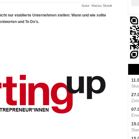
Autor: Marius Slowik
nicht nur etablierte Unternehmen stellen: Wann und wie sollte
Antworten und To Do's.
11.
Skal
27.
Zeb
07.
Ene
15.
Star
15.